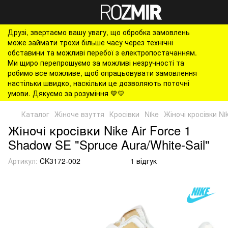
Друзі, звертаємо вашу увагу, що обробка замовлень
може займати трохи більше часу через технічні
обставини та можливі перебої з електропостачанням.
Ми щиро перепрошуємо за можливі незручності та
робимо все можливе, щоб опрацьовувати замовлення
настільки швидко, наскільки це дозволяють поточні
умови. Дякуємо за розуміння 💙💛
Каталог
Жіноче взуття
Кросівки
Nike
Жіночі кросівки Ni
Жіночі кросівки Nike Air Force 1
Shadow SE "Spruce Aura/White-Sail"
Артикул:
CK3172-002
1 відгук