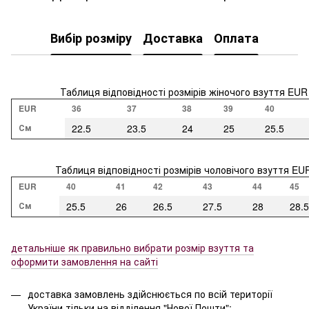
Вибір розміру
Доставка
Оплата
Таблиця відповідності розмірів жіночого взуття EUR
EUR
36
37
38
39
40
См
22.5
23.5
24
25
25.5
Таблиця відповідності розмірів чоловічого взуття EU
EUR
40
41
42
43
44
45
См
25.5
26
26.5
27.5
28
28.5
детальніше як правильно вибрати розмір взуття та
оформити замовлення на сайті
доставка замовлень здійснюється по всій території
України тільки на відділення "Нової Пошти";