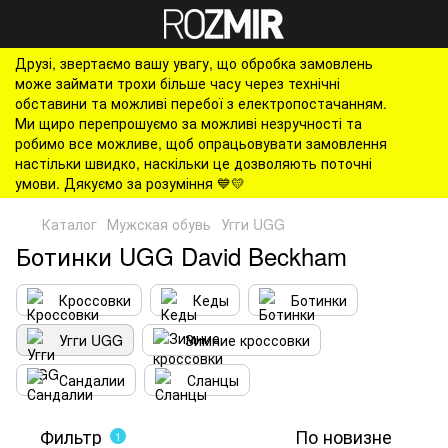
Друзі, звертаємо вашу увагу, що обробка замовлень
може займати трохи більше часу через технічні
обставини та можливі перебої з електропостачанням.
Ми щиро перепрошуємо за можливі незручності та
робимо все можливе, щоб опрацьовувати замовлення
настільки швидко, наскільки це дозволяють поточні
умови. Дякуємо за розуміння 💙💛
Каталог
Мужская обувь
Угги UGG
Ботинки UGG David Beckham
Кроссовки
Кеды
Ботинки
Угги UGG
Зимние кроссовки
Сандалии
Сланцы
Фильтр
По новизне
1