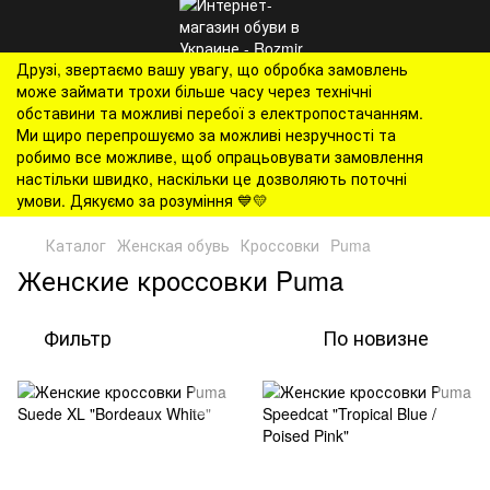
Друзі, звертаємо вашу увагу, що обробка замовлень
може займати трохи більше часу через технічні
обставини та можливі перебої з електропостачанням.
Ми щиро перепрошуємо за можливі незручності та
робимо все можливе, щоб опрацьовувати замовлення
настільки швидко, наскільки це дозволяють поточні
умови. Дякуємо за розуміння 💙💛
Каталог
Женская обувь
Кроссовки
Puma
Женские кроссовки Puma
Фильтр
По новизне