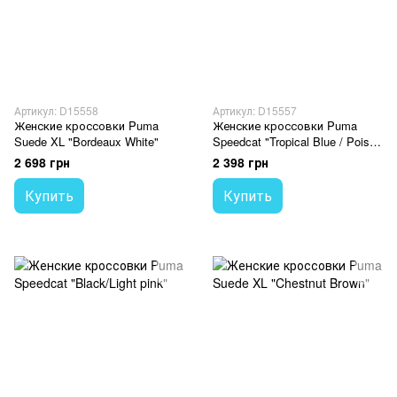
Артикул: D15558
Артикул: D15557
Женские кроссовки Puma
Женские кроссовки Puma
Suede XL "Bordeaux White"
Speedcat "Tropical Blue / Poised
Pink"
2 698 грн
2 398 грн
Купить
Купить