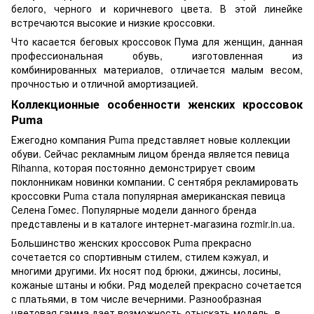
белого, черного и коричневого цвета. В этой линейке
встречаются высокие и низкие кроссовки.
Что касается беговых кроссовок Пума для женщин, данная
профессиональная обувь, изготовленная из
комбинированных материалов, отличается малым весом,
прочностью и отличной амортизацией.
Коллекционные особенности женских кроссовок
Puma
Ежегодно компания Puma представляет новые коллекции
обуви. Сейчас рекламным лицом бренда является певица
Rihanna, которая постоянно демонстрирует своим
поклонникам новинки компании. С сентября рекламировать
кроссовки Puma стала популярная американская певица
Селена Гомес. Популярные модели данного бренда
представлены и в каталоге интернет-магазина rozmir.in.ua.
Большинство женских кроссовок Puma прекрасно
сочетается со спортивным стилем, стилем кэжуал, и
многими другими. Их носят под брюки, джинсы, лосины,
кожаные штаны и юбки. Ряд моделей прекрасно сочетается
с платьями, в том числе вечерними. Разнообразная
цветовая гамма дает возможность отыскать модель, в