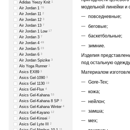
Adidas Yeezy Knit
1
модельной линейки и 
Air Jordan 1
76
Air Jordan 11
2
повседневные;
Air Jordan 12
3
Air Jordan 13
7
беговые;
Air Jordan 1 Low
17
баскетбольные;
Air Jordan 3
7
Air Jordan 4
49
зимние.
Air Jordan 5
23
Air Jordan 6
3
Изделия представлены
Air Jordan Spizike
3
под остальную одежду
Alo Yoga Runner
1
Asics EX89
3
Материалом изготовл
Asics Gel-1090
3
Gore-Tex;
Asics Gel 1130
19
Asics Gel-Flux
4
кожа;
Asics Gel-Kahana
53
Asics Gel-Kahana 8 SP
3
нейлон;
Asics Gel-Kahana Winter
4
замша;
Asics Gel-Kayano
12
Asics Gel-Kinsei
2
мех;
Asics Gel Lyte III
2
Asics Gel-Nimbus 10.1
11