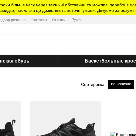
трохи більше часу через технічні обставини та можливі перебої з 
видко, наскільки це дозволяють поточні умови. Дякуємо за розумін
Рус
Укр
одбор размера
Контакты
Отзывы
нская обувь
Баскетбольные кро
по новизне
Сортировка: