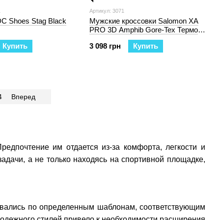
1
Артикул: 3071
C Shoes Stag Black
Мужские кроссовки Salomon XA
PRO 3D Amphib Gore-Tex Термо
"Black"
Купить
3 098 грн
Купить
4
Вперед
редпочтение им отдается из-за комфорта, легкости и
адачи, а не только находясь на спортивной площадке,
ивались по определенным шаблонам, соответствующим
лодежного стилей привело к необходимости расширения