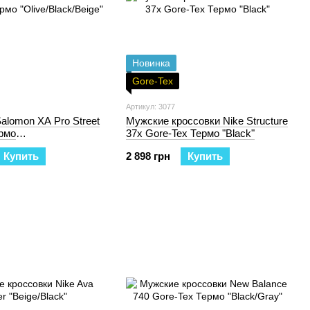
Новинка
Gore-Tex
Артикул: 3077
alomon XA Pro Street
Мужские кроссовки Nike Structure
ермо
37x Gore-Tex Термо "Black"
/Beige"
Купить
2 898 грн
Купить