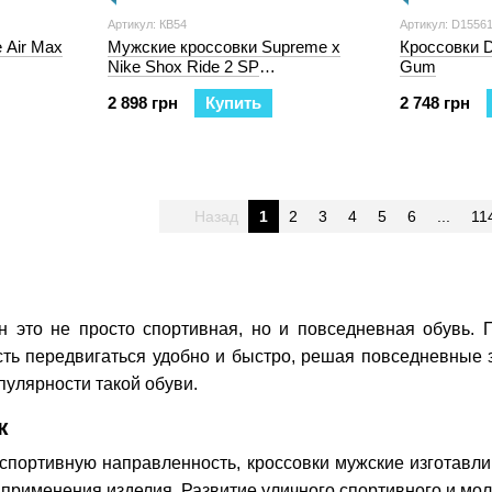
Артикул: КB54
Артикул: D1556
 Air Max
Мужские кроссовки Supreme x
Кроссовки D
Nike Shox Ride 2 SP
Gum
"Black/Electric Red"
2 898 грн
Купить
2 748 грн
Назад
1
2
3
4
5
6
...
11
н это не просто спортивная, но и повседневная обувь. П
ть передвигаться удобно и быстро, решая повседневные з
пулярности такой обуви.
к
спортивную направленность, кроссовки мужские изготавл
 применения изделия. Развитие уличного спортивного и мо