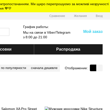
електропостачанням. Ми щиро перепрошуємо за можливі незручності
ня 💙💛
Сравнение
Желания
Вход
График работы:
Мой заказ
Мы на связи в Viber/Telegram
з 8:00 до 21:00
ссовки
Распродажа
Отображение:
по популярности
сначала дешевле