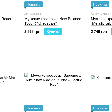
Новинка
Новинка
Артикул: KB57
Артикул: КB53
 React
Мужские кроссовки New Balance
Мужские кро
1906 R "Greyscale"
"Metallic Sil
Grey/Black"
2 898 грн
Купить
2 748 грн
Новинка
Новинка