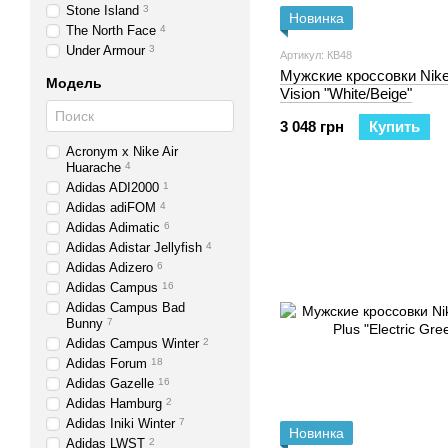
Stone Island
3
Новинка
The North Face
4
Under Armour
3
Артикул: КB48
Мужские кроссовки Nike
Модель
Vision "White/Beige"
3 048 грн
Купить
Acronym х Nike Air
Huarache
4
Adidas ADI2000
1
Adidas adiFOM
4
Adidas Adimatic
6
Adidas Adistar Jellyfish
4
Adidas Adizero
6
Adidas Campus
16
Adidas Campus Bad
Bunny
7
Adidas Campus Winter
2
Adidas Forum
18
Adidas Gazelle
16
Adidas Hamburg
2
Adidas Iniki Winter
7
Новинка
Adidas LWST
2