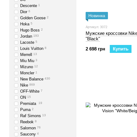
Descente
1
Dior
6
Новинка
Golden Goose
2
Hoka
5
Артикул: 3072
Hugo Boss
2
Мужские кроссовки Nike
Jordan
193
"Black"
Lacoste
5
Louis Vuitton
8
2 698 грн
Купить
Merrell
13
Miu Miu
3
Mizuno
12
Moncler
1
New Balance
430
Nike
869
OFF-White
7
ON
15
Premiata
19
Puma
2
Raf Simons
13
Reebok
8
Salomon
76
Saucony
4