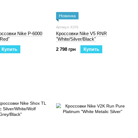
Новинка
Артикул: K376
ссовки Nike P-6000
Кроссовки Nike V5 RNR
/Red"
"White/Silver/Black"
Купить
2 798 грн
Купить