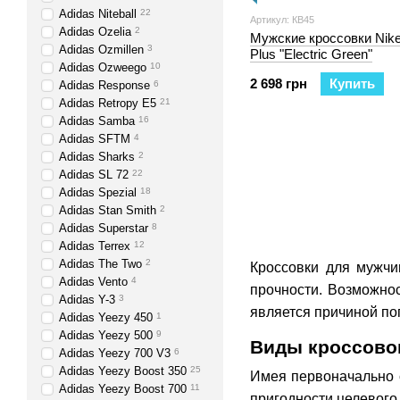
Adidas Niteball
22
Артикул: КB45
Adidas Ozelia
2
Мужские кроссовки Nike
Adidas Ozmillen
3
Plus "Electric Green"
Adidas Ozweego
10
2 698 грн
Купить
Adidas Response
6
Adidas Retropy E5
21
Adidas Samba
16
Adidas SFTM
4
Adidas Sharks
2
Adidas SL 72
22
Adidas Spezial
18
Adidas Stan Smith
2
Adidas Superstar
8
Adidas Terrex
12
Adidas The Two
2
Кроссовки для мужчи
Adidas Vento
4
прочности. Возможнос
Adidas Y-3
3
является причиной по
Adidas Yeezy 450
1
Adidas Yeezy 500
9
Виды кроссово
Adidas Yeezy 700 V3
6
Adidas Yeezy Boost 350
25
Имея первоначально 
Adidas Yeezy Boost 700
11
пригодности целевого