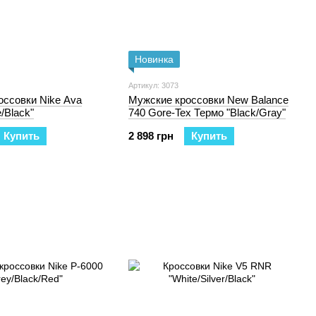
Новинка
Артикул: 3073
оссовки Nike Ava
Мужские кроссовки New Balance
/Black"
740 Gore-Tex Термо "Black/Gray"
Купить
2 898 грн
Купить