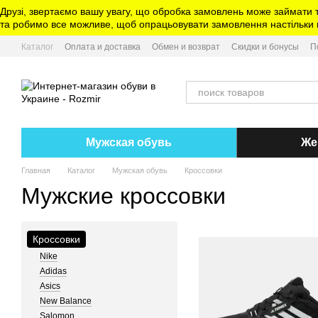
Перейти к основному контенту
Друзі, звертаємо вашу увагу, що обробка замовлень може займати 
та робимо все можливе, щоб опрацьовувати замовлення настільки ш
Каталог
Оплата и доставка
Обмен и возврат
Скидки и бонусы
П
Мужская обувь
Же
Главная
Каталог
Мужская обувь
Кроссовки
Мужские кроссовки
Кроссовки
Nike
Adidas
Asics
New Balance
Salomon