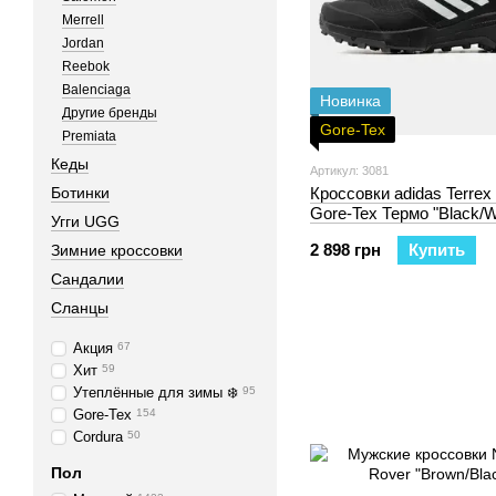
Merrell
Jordan
Reebok
Balenciaga
Новинка
Другие бренды
Gore-Tex
Premiata
Кеды
Артикул: 3081
Ботинки
Кроссовки adidas Terrex
Gore-Tex Термо "Black/W
Угги UGG
2 898 грн
Купить
Зимние кроссовки
Сандалии
Сланцы
Акция
67
Хит
59
Утеплённые для зимы ❄️
95
Gore-Tex
154
Cordura
50
Пол