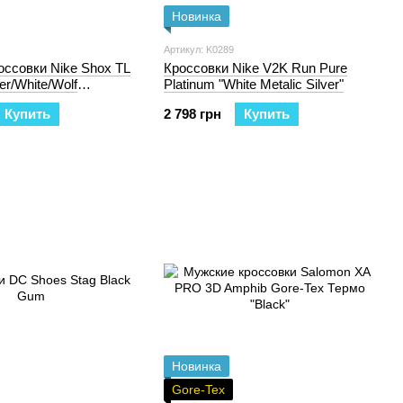
Новинка
Артикул: K0289
ссовки Nike Shox TL
Кроссовки Nike V2K Run Pure
ver/White/Wolf
Platinum "White Metalic Silver"
Купить
2 798 грн
Купить
Новинка
Gore-Tex