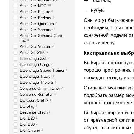
текстиль;
Asics Gel-NYC
38
нубук.
Asics Gel-Pickax
4
Asics Gel-Preleus
2
Они могут быть основ
Asics Gel-Quantum
7
необходим, стоит по
Asics Gel-Sonoma
7
конкретной модели от
Asics Gel-Sonoma Gore-
Tex
8
осень и весну.
Asics Gel-Venture
3
Asics GT-2160
7
Как правильно выбр
Balenciaga 3ХL
7
Выбирая спортивную о
Balenciaga Cargo
3
хорошо прострочена т
Balenciaga Speed Trainer
5
Balenciaga Track
10
проходят ни одну из э
Balenciaga Triple S
5
Стильные мужские кр
Converse Omni Trainer
2
Converse Run Star
3
подобрать размер мож
DC Court Graffik
5
которое позволяет дет
DC Stag
4
Descente Chron
1
Выбирая спортивную о
Dior B23
1
от чрезмерной физиче
Dior B30
2
обуви, рассчитанных
Dior Chrono
3