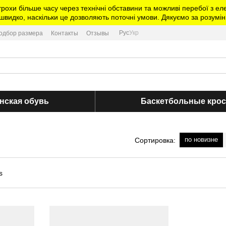
трохи більше часу через технічні обставини та можливі перебої з 
видко, наскільки це дозволяють поточні умови. Дякуємо за розумін
Рус
Укр
одбор размера
Контакты
Отзывы
нская обувь
Баскетбольные кро
по новизне
Сортировка: