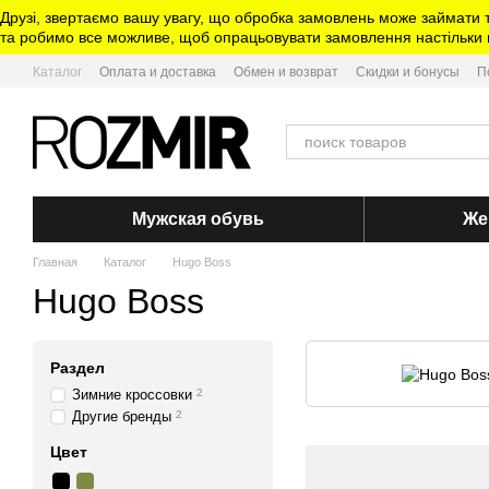
Перейти к основному контенту
Друзі, звертаємо вашу увагу, що обробка замовлень може займати 
та робимо все можливе, щоб опрацьовувати замовлення настільки ш
Каталог
Оплата и доставка
Обмен и возврат
Скидки и бонусы
П
Мужская обувь
Же
Главная
Каталог
Hugo Boss
Hugo Boss
Раздел
Зимние кроссовки
2
Другие бренды
2
Цвет