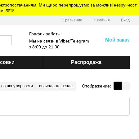
електропостачанням. Ми щиро перепрошуємо за можливі незручності
ня 💙💛
Сравнение
Желания
Вход
График работы:
Мой заказ
Мы на связи в Viber/Telegram
з 8:00 до 21:00
ссовки
Распродажа
Отображение:
по популярности
сначала дешевле