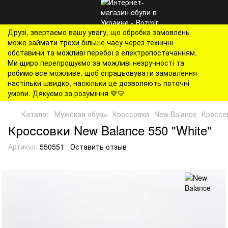
Друзі, звертаємо вашу увагу, що обробка замовлень
може займати трохи більше часу через технічні
обставини та можливі перебої з електропостачанням.
Ми щиро перепрошуємо за можливі незручності та
робимо все можливе, щоб опрацьовувати замовлення
настільки швидко, наскільки це дозволяють поточні
умови. Дякуємо за розуміння 💙💛
Каталог
Мужская обувь
Кроссовки
New Balance
Кроссов
Кроссовки New Balance 550 "White"
Артикул:
550551
Оставить отзыв