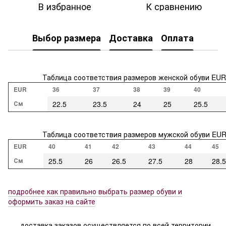
В избранное
К сравнению
Выбор размера
Доставка
Оплата
Таблица соответствия размеров женской обуви EUR
EUR
36
37
38
39
40
См
22.5
23.5
24
25
25.5
Таблица соответствия размеров мужской обуви EU
EUR
40
41
42
43
44
45
См
25.5
26
26.5
27.5
28
28.5
подробнее как правильно выбрать размер обуви и
оформить заказ на сайте
доставка заказов осуществляется по всей территории