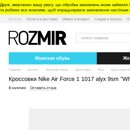
Перейти к основному контенту
Друзі, звертаємо вашу увагу, що обробка замовлень може займати 
та робимо все можливе, щоб опрацьовувати замовлення настільки ш
Каталог
Оплата и доставка
Обмен и возврат
Скидки и бонусы
П
Мужская обувь
Же
Главная
Каталог
Мужская обувь
Кроссовки
Nike
Кроссовки Ni
Кроссовки Nike Air Force 1 1017 alyx 9sm "Wh
В наличии
Оставить отзыв