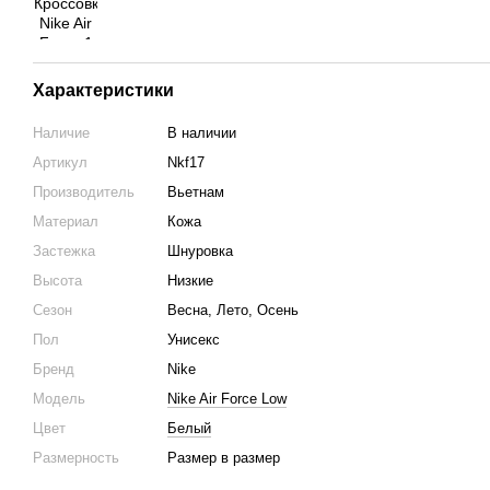
Характеристики
Наличие
В наличии
Артикул
Nkf17
Производитель
Вьетнам
Материал
Кожа
Застежка
Шнуровка
Высота
Низкие
Сезон
Весна, Лето, Осень
Пол
Унисекс
Бренд
Nike
Модель
Nike Air Force Low
Цвет
Белый
Размерность
Размер в размер