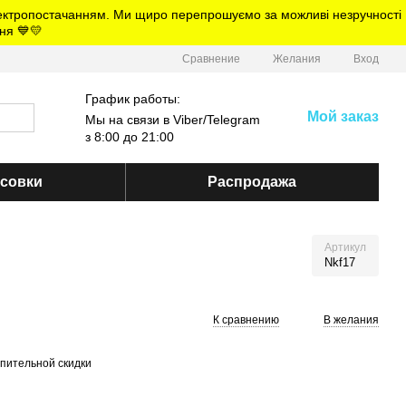
електропостачанням. Ми щиро перепрошуємо за можливі незручності
ня 💙💛
Сравнение
Желания
Вход
График работы:
Мой заказ
Мы на связи в Viber/Telegram
з 8:00 до 21:00
ссовки
Распродажа
Артикул
Nkf17
К сравнению
В желания
пительной скидки