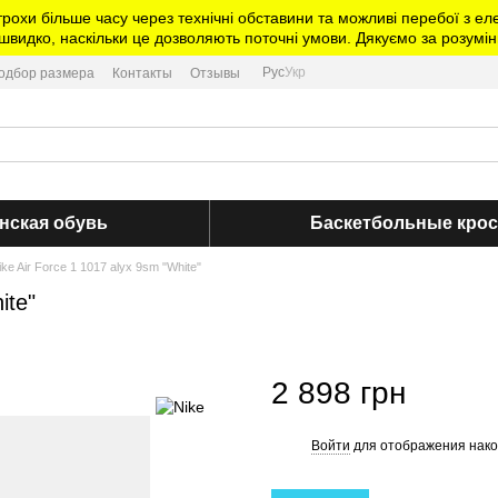
трохи більше часу через технічні обставини та можливі перебої з 
видко, наскільки це дозволяють поточні умови. Дякуємо за розумін
Рус
Укр
одбор размера
Контакты
Отзывы
нская обувь
Баскетбольные кро
ke Air Force 1 1017 alyx 9sm "White"
ite"
2 898 грн
Войти
для отображения нако
%