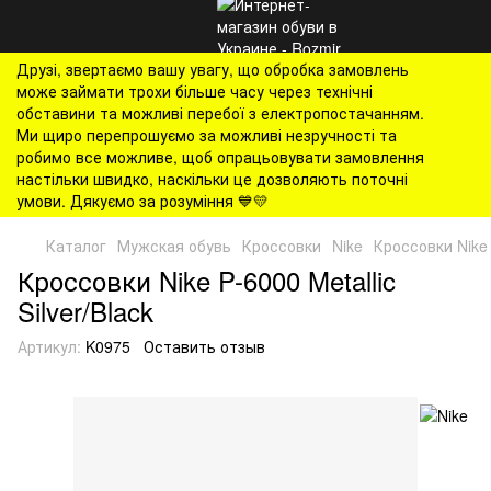
Друзі, звертаємо вашу увагу, що обробка замовлень
може займати трохи більше часу через технічні
обставини та можливі перебої з електропостачанням.
Ми щиро перепрошуємо за можливі незручності та
робимо все можливе, щоб опрацьовувати замовлення
настільки швидко, наскільки це дозволяють поточні
умови. Дякуємо за розуміння 💙💛
Каталог
Мужская обувь
Кроссовки
Nike
Кроссовки Nike P
Кроссовки Nike P-6000 Metallic
Silver/Black
Артикул:
K0975
Оставить отзыв