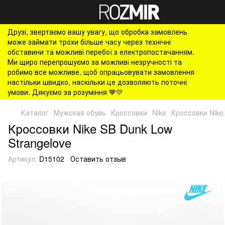
Друзі, звертаємо вашу увагу, що обробка замовлень
може займати трохи більше часу через технічні
обставини та можливі перебої з електропостачанням.
Ми щиро перепрошуємо за можливі незручності та
робимо все можливе, щоб опрацьовувати замовлення
настільки швидко, наскільки це дозволяють поточні
умови. Дякуємо за розуміння 💙💛
Каталог
Мужская обувь
Кроссовки
Nike
Кроссовки Nike
Кроссовки Nike SB Dunk Low
Strangelove
Артикул:
D15102
Оставить отзыв