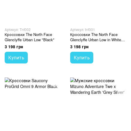
Артикул: Tnf002
Артикул: tnf001
Кроссовки The North Face
Кроссовки The North Face
Glenclyffe Urban Low "Black"
Glenclyffe Urban Low in White
Dune & TNF Black
3 198 грн
3 198 грн
Купить
Купить