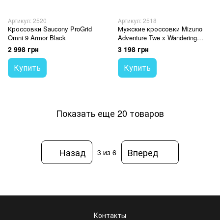
Артикул: 2520
Артикул: 2518
Кроссовки Saucony ProGrid
Мужские кроссовки Mizuno
Omni 9 Armor Black
Adventure Twe x Wandering
Earth 'Grey Silver'
2 998 грн
3 198 грн
Купить
Купить
Показать еще 20 товаров
Назад
Вперед
3
из 6
Контакты