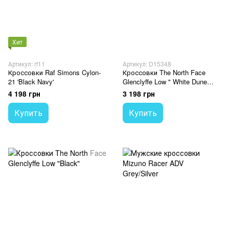
Хит
Артикул: rf11
Артикул: D15348
Кроссовки Raf Simons Cylon-
Кроссовки The North Face
21 'Black Navy'
Glenclyffe Low " White Dune
Anthracite"
4 198 грн
3 198 грн
Купить
Купить