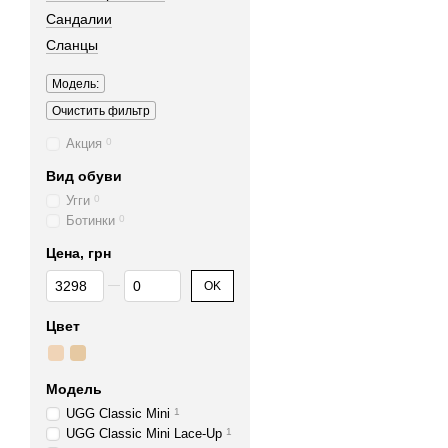
Сандалии
Сланцы
Модель:
Очистить фильтр
Акция
0
Вид обуви
Угги
0
Ботинки
0
Цена, грн
От Цена, грн
До Цена, грн
OK
Цвет
Модель
UGG Classic Mini
1
UGG Classic Mini Lace-Up
1