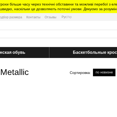
трохи більше часу через технічні обставини та можливі перебої з 
видко, наскільки це дозволяють поточні умови. Дякуємо за розумін
Рус
Укр
одбор размера
Контакты
Отзывы
нская обувь
Баскетбольные кро
Metallic
по новизне
Сортировка: