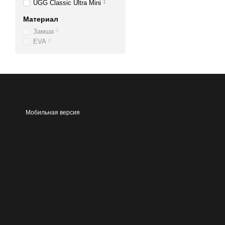
UGG Classic Ultra Mini
1
Материал
Замша
0
EVA
0
Мобильная версия