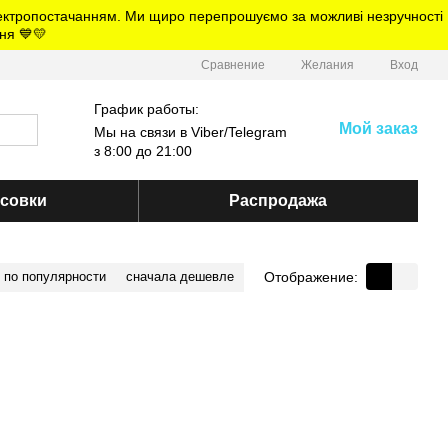
електропостачанням. Ми щиро перепрошуємо за можливі незручності
ня 💙💛
Сравнение
Желания
Вход
График работы:
Мой заказ
Мы на связи в Viber/Telegram
з 8:00 до 21:00
ссовки
Распродажа
Отображение:
по популярности
сначала дешевле