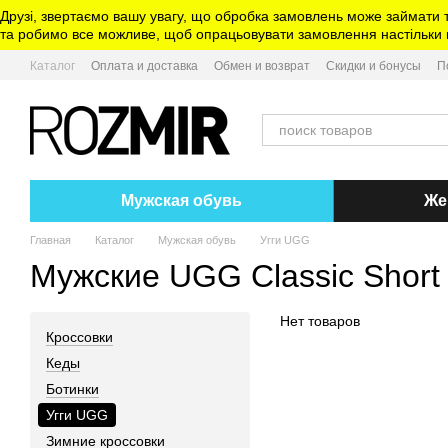
Перейти к основному контенту
Друзі, звертаємо вашу увагу, що обробка замовлень може займати 
та робимо все можливе, щоб опрацьовувати замовлення настільки ш
Каталог
Оплата и доставка
Обмен и возврат
Скидки и бонусы
П
Мужская обувь
Же
Главная
Каталог
Мужская обувь
Угги UGG
Мужские UGG Classic Short 
Нет товаров
Кроссовки
Кеды
Ботинки
Угги UGG
Зимние кроссовки