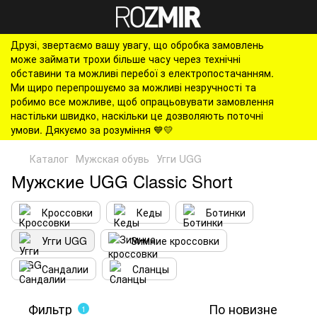
Друзі, звертаємо вашу увагу, що обробка замовлень
може займати трохи більше часу через технічні
обставини та можливі перебої з електропостачанням.
Ми щиро перепрошуємо за можливі незручності та
робимо все можливе, щоб опрацьовувати замовлення
настільки швидко, наскільки це дозволяють поточні
умови. Дякуємо за розуміння 💙💛
Каталог
Мужская обувь
Угги UGG
Мужские UGG Classic Short
Кроссовки
Кеды
Ботинки
Угги UGG
Зимние кроссовки
Сандалии
Сланцы
Фильтр
По новизне
1