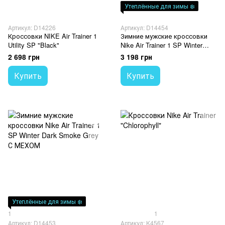
Утеплённые для зимы ❄️
Артикул: D14226
Артикул: D14454
Кроссовки NIKE Air Trainer 1
Зимние мужские кроссовки
Utility SP "Black"
Nike Air Trainer 1 SP Winter
Black С МЕХОМ
2 698 грн
3 198 грн
Купить
Купить
Утеплённые для зимы ❄️
1
1
Артикул: D14453
Артикул: K4567