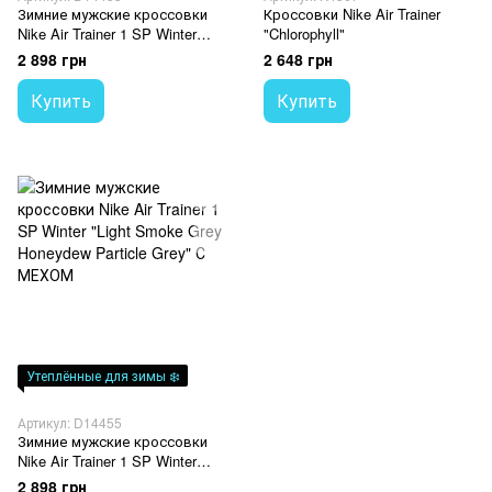
Зимние мужские кроссовки
Кроссовки Nike Air Trainer
Nike Air Trainer 1 SP Winter
"Chlorophyll"
Dark Smoke Grey С МЕХОМ
2 898 грн
2 648 грн
Купить
Купить
Утеплённые для зимы ❄️
Артикул: D14455
Зимние мужские кроссовки
Nike Air Trainer 1 SP Winter
"Light Smoke Grey Honeydew
2 898 грн