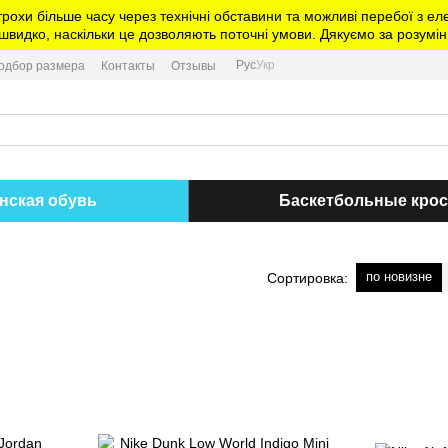
трохи більше часу через технічні обставини та можливі перебої з 
видко, наскільки це дозволяють поточні умови. Дякуємо за розумін
Рус
Укр
одбор размера
Контакты
Отзывы
нская обувь
Баскетбольные кро
по новизне
Сортировка: