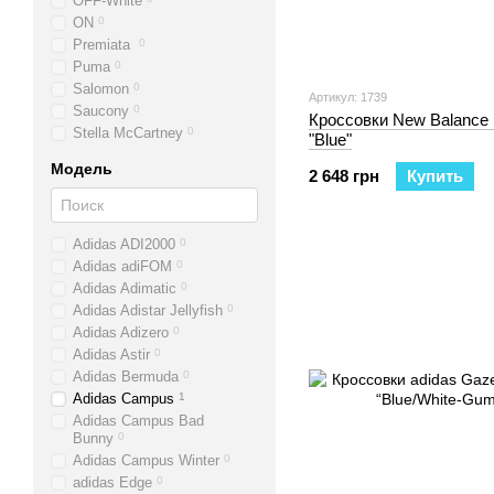
OFF-White
ON
0
Premiata
0
Puma
0
Salomon
0
Артикул: 1739
Saucony
0
Кроссовки New Balance
Stella McCartney
0
"Blue"
Модель
2 648 грн
Купить
Adidas ADI2000
0
Adidas adiFOM
0
Adidas Adimatic
0
Adidas Adistar Jellyfish
0
Adidas Adizero
0
Adidas Astir
0
Adidas Bermuda
0
Adidas Campus
1
Adidas Campus Bad
Bunny
0
Adidas Campus Winter
0
adidas Edge
0