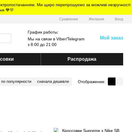
електропостачанням. Ми щиро перепрошуємо за можливі незручності
ня 💙💛
Сравнение
Желания
Вход
График работы:
Мой заказ
Мы на связи в Viber/Telegram
з 8:00 до 21:00
ссовки
Распродажа
Отображение:
по популярности
сначала дешевле