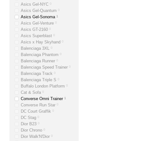
Asics Gel-NYC
0
Asics Gel-Quantum
0
Asics Gel-Sonoma
1
Asics Gel-Venture
0
Asics GT-2160
0
Asics Superblast
0
Asics x Hay Skyhand
0
Balenciaga 3ХL
0
Balenciaga Phantom
0
Balenciaga Runner
0
Balenciaga Speed Trainer
0
Balenciaga Track
0
Balenciaga Triple S
0
Buffalo London Platform
0
Cat & Sofa
0
Converse Omni Trainer
1
Converse Run Star
0
DC Court Graffik
0
DC Stag
0
Dior B23
0
Dior Chrono
0
Dior Walk'N'Dior
0