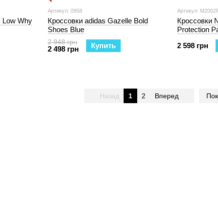
Артикул: 0958
Артикул: M2002
k Low Why
Кроссовки adidas Gazelle Bold
Кроссовки 
Shoes Blue
Protection P
Purple
2 948 грн
Купить
2 598 грн
2 498 грн
Назад
1
2
Вперед
Пок