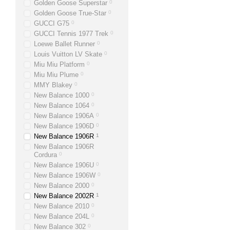
Golden Goose Superstar
0
Golden Goose True-Star
0
GUCCI G75
0
GUCCI Tennis 1977 Trek
0
Loewe Ballet Runner
0
Louis Vuitton LV Skate
0
Miu Miu Platform
0
Miu Miu Plume
0
MMY Blakey
0
New Balance 1000
0
New Balance 1064
0
New Balance 1906A
0
New Balance 1906D
0
New Balance 1906R
1
New Balance 1906R
Cordura
0
New Balance 1906U
0
New Balance 1906W
0
New Balance 2000
0
New Balance 2002R
1
New Balance 2010
0
New Balance 204L
0
New Balance 302
0