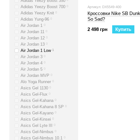
Adidas Yeezy Boost 350
Adidas Yeezy Boost 700
0
Артикул: DX5549-400
Adidas Yeezy Knit
0
Кроссовки Nike SB Dun
So Sad?
Adidas Yung-96
0
Air Jordan 1
0
2 498 грн
Купить
Air Jordan 11
0
Air Jordan 12
0
Air Jordan 13
0
Air Jordan 1 Low
1
Air Jordan 3
0
Air Jordan 4
0
Air Jordan 5
0
Air Jordan MVP
0
Alo Yoga Runner
0
Asics Gel 1130
0
Asics Gel-Flux
0
Asics Gel-Kahana
0
Asics Gel-Kahana 8 SP
0
Asics Gel-Kayano
0
Asics Gel-Kinsei
0
Asics Gel Lyte III
0
Asics Gel-Nimbus
0
Asics Gel-Nimbus 10.1
0