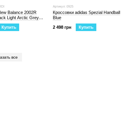
RDI
Артикул: 0925
New Balance 2002R
Кроссовки adidas Spezial Handball
ack Light Arctic Grey
Blue
Купить
2 498 грн
Купить
азать все