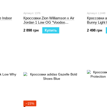
Артикул: 1376
Артикул: L1448
e Indoor
Кроссовки Zion Williamson x Air
Кроссовки a
Jordan 1 Low OG “Voodoo
Bunny Light 
Alternate” Blue
2 898 грн
Купить
2 498 грн
−15%