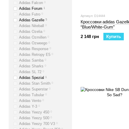
Adidas Falcon
0
Adidas Forum
1
Adidas Futro
0
Артикул: D14444
Adidas Gazelle
5
Кроссовки adidas Gazell
Adidas Niteball
0
“Blue/White-Gum”
Adidas Ozelia
0
2 148 грн
Купить
Adidas Ozmillen
0
Adidas Ozweego
0
Adidas Response
0
Adidas Retropy E5
0
Adidas Samba
0
Adidas Sharks
0
Adidas SL 72
0
Adidas Spezial
1
Adidas Stan Smith
0
Adidas Superstar
0
Adidas Tubular
0
Adidas Vento
0
Adidas Y-3
0
Adidas Yeezy 450
0
Adidas Yeezy 500
0
Adidas Yeezy 700 V3
0
0