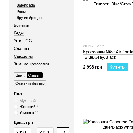
Balenciaga
Puma
Другие бренды
Ботинки
Кеды
Угги UGG
Артикул: 2996
Сланцы
Кроссовки Nike Air Jorda
Сандалии
"Blue/Gray/Black"
Зимние кроссовки
2 998 грн
Купить
Цвет:
Синий
Очистить фильтр
Пол
Мужской
0
Женский
9
Унисекс
14
Цена, грн
От Цена, грн
До Цена, грн
OK