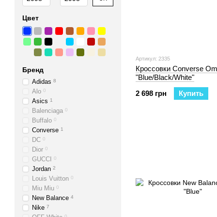
Цвет
Артикул: 2335
Кроссовки Converse Omn
Бренд
"Blue/Black/White"
Adidas
8
Alo
0
2 698 грн
Купить
Asics
1
Balenciaga
0
Buffalo
0
Converse
1
DC
0
Dior
0
GUCCI
0
Jordan
2
Louis Vuitton
0
Miu Miu
0
New Balance
4
Nike
7
0