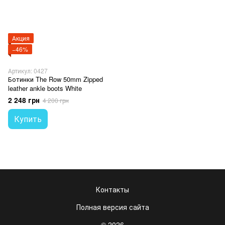
Акция
−46%
Артикул: 0427
Ботинки The Row 50mm Zipped
leather ankle boots White
2 248 грн
4 200 грн
Купить
Контакты
Полная версия сайта
© 2026