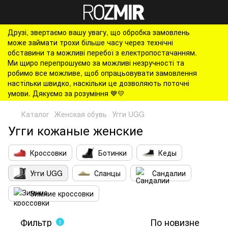
Друзі, звертаємо вашу увагу, що обробка замовлень
може займати трохи більше часу через технічні
обставини та можливі перебої з електропостачанням.
Ми щиро перепрошуємо за можливі незручності та
робимо все можливе, щоб опрацьовувати замовлення
настільки швидко, наскільки це дозволяють поточні
умови. Дякуємо за розуміння 💙💛
Каталог
Женская обувь
Угги UGG
Угги кожаные женские
Кроссовки
Ботинки
Кеды
Угги UGG
Сланцы
Сандалии
Зимние кроссовки
Фильтр
По новизне
1