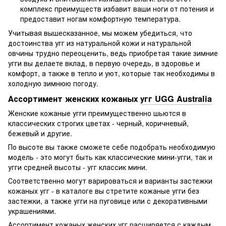
комплекс преимуществ избавит ваши ноги от потения и
предоставит ногам комфортную температура.
Учитывая вышесказанное, мы можем убедиться, что
достоинства угг из натуральной кожи и натуральной
овчины трудно переоценить, ведь приобретая такие зимние
угги вы делаете вклад, в первую очередь, в здоровье и
комфорт, а также в тепло и уют, которые так необходимы в
холодную зимнюю погоду.
Ассортимент женских кожаных
угг UGG Australia
Женские кожаные угги преимущественно шьются в
классических строгих цветах - черный, коричневый,
бежевый и другие.
По высоте вы также сможете себе подобрать необходимую
модель - это могут быть как классические мини-угги, так и
угги средней высоты - угг классик мини.
Соответственно могут варироваться и варианты застежки
кожаных угг - в каталоге вы стретите кожаные угги без
застежки, а также угги на пуговице или с декоративными
украшениями.
Ассортимент кожаных женских угг расширяется с каждым