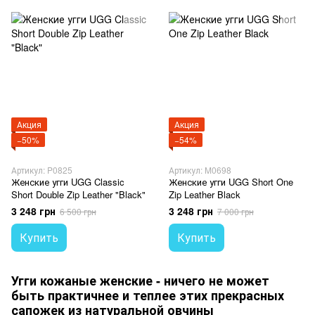
Акция
Акция
−50%
−54%
Артикул: P0825
Артикул: M0698
Женские угги UGG Classic
Женские угги UGG Short One
Short Double Zip Leather "Black"
Zip Leather Black
3 248 грн
3 248 грн
6 500 грн
7 000 грн
Купить
Купить
Угги кожаные женские - ничего не может
быть практичнее и теплее этих прекрасных
сапожек из натуральной овчины