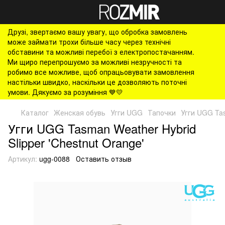
Друзі, звертаємо вашу увагу, що обробка замовлень
може займати трохи більше часу через технічні
обставини та можливі перебої з електропостачанням.
Ми щиро перепрошуємо за можливі незручності та
робимо все можливе, щоб опрацьовувати замовлення
настільки швидко, наскільки це дозволяють поточні
умови. Дякуємо за розуміння 💙💛
Каталог
Женская обувь
Угги UGG
Тапочки
Угги UGG Tas
Угги UGG Tasman Weather Hybrid
Slipper 'Chestnut Orange'
Артикул:
ugg-0088
Оставить отзыв