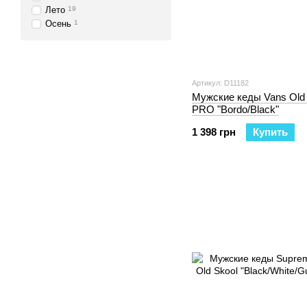
Лето
19
Осень
1
Артикул: D11182
Мужские кеды Vans Old 
PRO "Bordo/Black"
1 398 грн
Купить