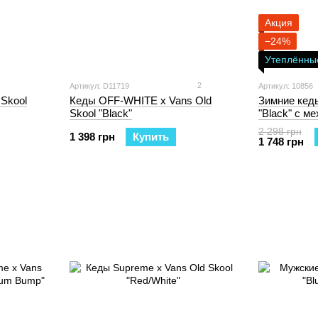
Акция
−24%
Утеплённые
2
Артикул: D11719
Артикул: 10856
Skool
Кеды OFF-WHITE x Vans Old
Зимние кеды
Skool "Black"
"Black" с м
2 298 грн
1 398 грн
Купить
1 748 грн