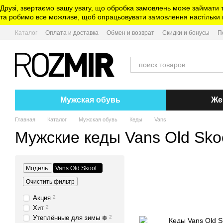
Перейти к основному контенту
Друзі, звертаємо вашу увагу, що обробка замовлень може займати 
та робимо все можливе, щоб опрацьовувати замовлення настільки ш
Каталог
Оплата и доставка
Обмен и возврат
Скидки и бонусы
П
Мужская обувь
Же
Главная
Каталог
Мужская обувь
Кеды
Vans
Мужские кеды Vans Old Sko
Модель:
Vans Old Skool
Очистить фильтр
Акция
2
Хит
2
Утеплённые для зимы ❄️
2