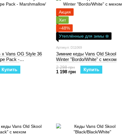
Акция
Хит
−48%
Утеплённые для зимы ❄️
Артикул: D11069
 x Vans OG Style 36
Зимние кеды Vans Old Skool
pe Pack -
Winter "Bordo/White" с мехом
'
2 298 грн
Купить
Купить
1 198 грн