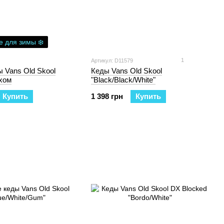
 для зимы ❄️
1
Артикул: D11579
 Vans Old Skool
Кеды Vans Old Skool
ехом
"Black/Black/White"
Купить
1 398 грн
Купить