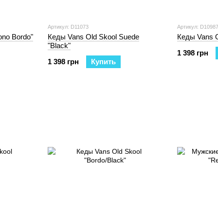
Артикул: D11073
Артикул: D1098
ono Bordo"
Кеды Vans Old Skool Suede
Кеды Vans O
"Black"
1 398 грн
1 398 грн
Купить