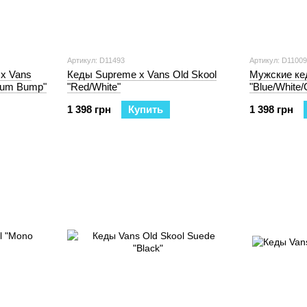
Артикул: D11493
Артикул: D11009
x Vans
Кеды Supreme x Vans Old Skool
Мужские кед
/Gum Bump"
"Red/White"
"Blue/White
1 398 грн
Купить
1 398 грн