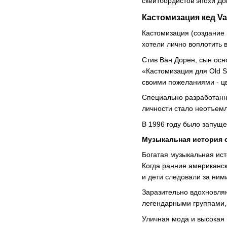
скейтбордистов эпохи До
Кастомизация кед V
Кастомизация (создание 
хотели лично воплотить 
Стив Ван Дорен, сын осн
«Кастомизация для Old Sk
своими пожеланиями - цв
Специально разработанна
личности стало неотъемл
В 1996 году было запуще
Музыкальная история 
Богатая музыкальная ист
Когда ранние американск
и дети следовали за ним
Заразительно вдохновляю
легендарными группами, т
Уличная мода и высокая 