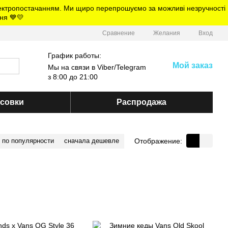
електропостачанням. Ми щиро перепрошуємо за можливі незручності
ня 💙💛
Сравнение
Желания
Вход
График работы:
Мой заказ
Мы на связи в Viber/Telegram
з 8:00 до 21:00
ссовки
Распродажа
Отображение:
по популярности
сначала дешевле