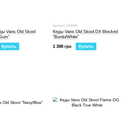
Артикул: D50006
ы Vans Old Skool
Кеды Vans Old Skool DX Blocked
/Gum"
"Bordo/White"
Купить
1 398 грн
Купить