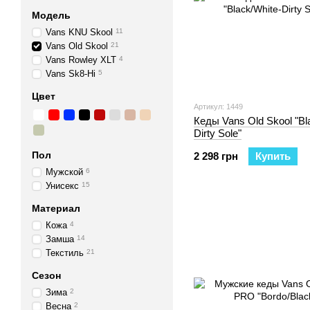
Модель
Vans KNU Skool
11
Vans Old Skool
21
Vans Rowley XLT
4
Vans Sk8-Hi
5
Цвет
Артикул: 1449
Кеды Vans Old Skool "Bl
Dirty Sole"
Пол
2 298 грн
Купить
Мужской
6
Унисекс
15
Материал
Кожа
4
Замша
14
Текстиль
21
Сезон
Зима
2
Весна
2