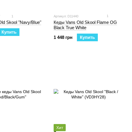
1
7
1
Артикул: D11440
Кеды Vans Old Skool Flame OG
ld Skool "Navy/Blue"
Black True White
Купить
1 448 грн
Купить
Хит