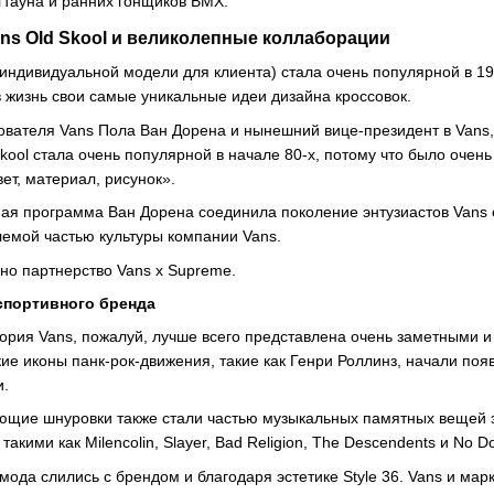
гтауна и ранних гонщиков BMX.
ans Old Skool и великолепные коллаборации
индивидуальной модели для клиента) стала очень популярной в 198
в жизнь свои самые уникальные идеи дизайна кроссовок.
ователя Vans Пола Ван Дорена и нынешний вице-президент в Vans, 
ool стала очень популярной в начале 80-х, потому что было очень 
ет, материал, рисунок».
я программа Ван Дорена соединила поколение энтузиастов Vans с 
емой частью культуры компании Vans.
но партнерство Vans x Supreme.
спортивного бренда
ория Vans, пожалуй, лучше всего представлена ​​очень заметными 
ие иконы панк-рок-движения, такие как Генри Роллинз, начали поя
и.
щие шнуровки также стали частью музыкальных памятных вещей за
акими как Milencolin, Slayer, Bad Religion, The Descendents и No Do
мода слились с брендом и благодаря эстетике Style 36. Vans и м