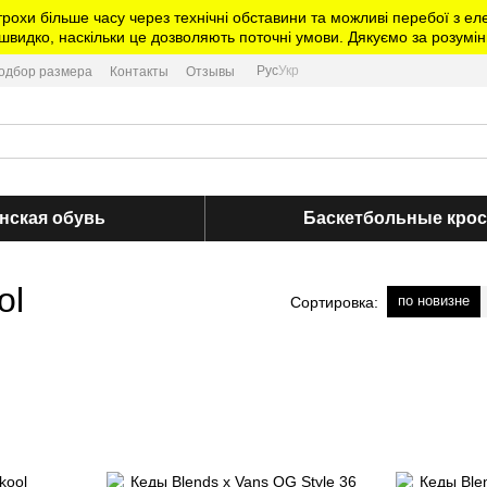
трохи більше часу через технічні обставини та можливі перебої з 
видко, наскільки це дозволяють поточні умови. Дякуємо за розумін
Рус
Укр
одбор размера
Контакты
Отзывы
нская обувь
Баскетбольные кро
ol
по новизне
Сортировка: