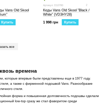
2
Артикул: D10780
ы Vans Old Skool
Кеды Vans Old Skool "Black /
/Gum"
White" (VD3HY28)
Купить
1 998 грн
Купить
азать все
сквозь времена
ми, которые впервые были представлены еще в 1977 году.
кстиля, а также с фирменной подошвой Vans. Разнообразие
личного стиля.
гослойная форма и повышенная долговечность подошвы сделали
ционный low-top сразу же стал фаворитом среди