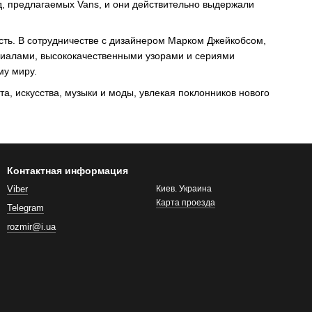
ед, предлагаемых Vans, и они действительно выдержали
сть. В сотрудничестве с дизайнером Марком Джейкобсом,
риалами, высококачественными узорами и сериями
му миру.
а, искусства, музыки и моды, увлекая поклонников нового
Контактная информация
Viber
Киев. Украина
Карта проезда
Telegram
rozmir@i.ua