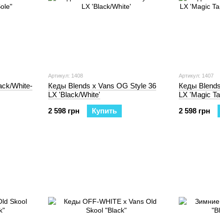
Артикул: 1408
Артикул: 1407
ack/White-
Кеды Blends x Vans OG Style 36
Кеды Blends
LX 'Black/White'
LX 'Magic Ta
Marshmallow
2 598 грн
Купить
2 598 грн