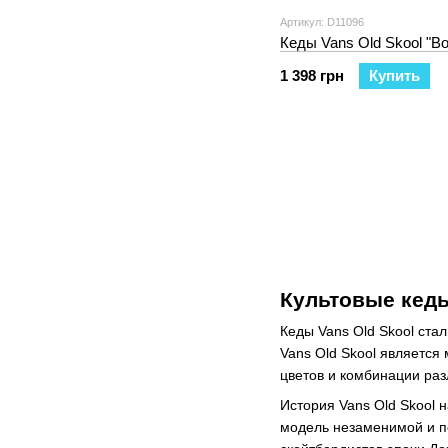
Артикул: D11096
Кеды Vans Old Skool "Bo
1 398 грн
Купить
Культовые кеды
Кеды Vans Old Skool ста
Vans Old Skool является
цветов и комбинации раз
История Vans Old Skool 
модель незаменимой и по