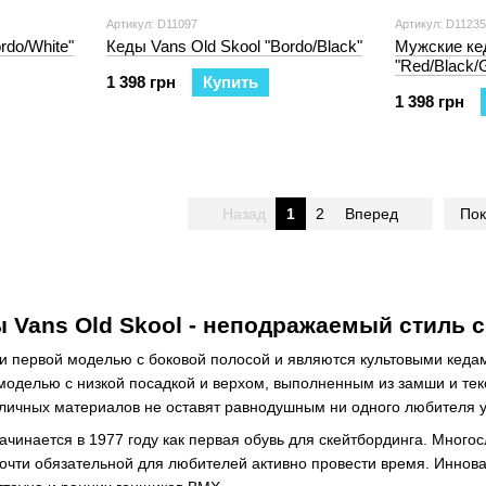
Артикул: D11097
Артикул: D11235
rdo/White"
Кеды Vans Old Skool "Bordo/Black"
Мужские кед
"Red/Black
1 398 грн
Купить
1 398 грн
Назад
1
2
Вперед
Пок
 Vans Old Skool - неподражаемый стиль 
ли первой моделью с боковой полосой и являются культовыми кеда
 моделью с низкой посадкой и верхом, выполненным из замши и те
личных материалов не оставят равнодушным ни одного любителя у
начинается в 1977 году как первая обувь для скейтбординга. Мно
чти обязательной для любителей активно провести время. Иннова