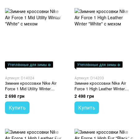
Утеплённые для зимы ❄️
Утеплённые для зимы ❄️
Артикул: D14024
Артикул: D14203
Зимние кроссовки Nike Air
Зимние кроссовки Nike Air
Force 1 Mid Utility Winter
Force 1 High Leather Winter
"White" с мехом
"White" с мехом
2 698 грн
2 498 грн
Купить
Купить