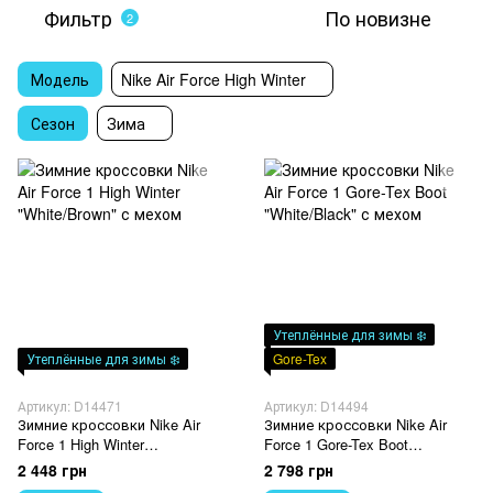
Фильтр
По новизне
2
Модель
Nike Air Force High Winter
Сезон
Зима
Утеплённые для зимы ❄️
Утеплённые для зимы ❄️
Gore-Tex
Артикул: D14471
Артикул: D14494
Зимние кроссовки Nike Air
Зимние кроссовки Nike Air
Force 1 High Winter
Force 1 Gore-Tex Boot
"White/Brown" с мехом
"White/Black" с мехом
2 448 грн
2 798 грн