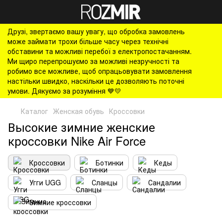
Друзі, звертаємо вашу увагу, що обробка замовлень
може займати трохи більше часу через технічні
обставини та можливі перебої з електропостачанням.
Ми щиро перепрошуємо за можливі незручності та
робимо все можливе, щоб опрацьовувати замовлення
настільки швидко, наскільки це дозволяють поточні
умови. Дякуємо за розуміння 💙💛
Каталог
Женская обувь
Кроссовки
Высокие зимние женские
кроссовки Nike Air Force
Кроссовки
Ботинки
Кеды
Угги UGG
Сланцы
Сандалии
Зимние кроссовки