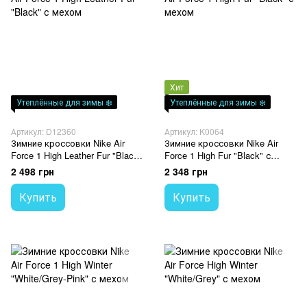
Хит
Утеплённые для зимы ❄️
Утеплённые для зимы ❄️
Артикул: D12360
Артикул: K0064
Зимние кроссовки Nike Air
Зимние кроссовки Nike Air
Force 1 High Leather Fur "Black"
Force 1 High Fur "Black" с
с мехом
мехом
2 498 грн
2 348 грн
Купить
Купить