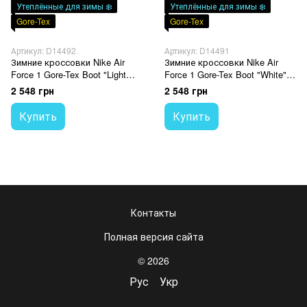
Утеплённые для зимы ❄️
Утеплённые для зимы ❄️
Gore-Tex
Gore-Tex
Артикул: D14492
Артикул: D14491
Зимние кроссовки Nike Air
Зимние кроссовки Nike Air
Force 1 Gore-Tex Boot "Light
Force 1 Gore-Tex Boot "White" с
Beige/White" с мехом
мехом
2 548 грн
2 548 грн
Купить
Купить
Контакты
Полная версия сайта
© 2026
Рус
Укр