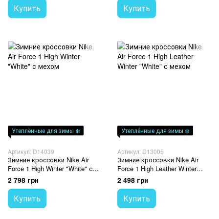
Купить
Купить
Утеплённые для зимы ❄️
Утеплённые для зимы ❄️
Артикул: D14039
Артикул: D13005
Зимние кроссовки Nike Air
Зимние кроссовки Nike Air
Force 1 High Winter "White" с
Force 1 High Leather Winter
мехом
"White" с мехом
2 798 грн
2 498 грн
Купить
Купить