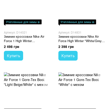
Утеплённые для зимы ❄️
Утеплённые для зимы ❄️
Артикул: D14021
Артикул: D14831
Зимние кроссовки Nike Air
Зимние кроссовки Nike Air
Force 1 High Winter
Force High Winter "White/Grey"
"White/Grey-Pink" с мехом
с мехом
2 498 грн
2 398 грн
Купить
Купить