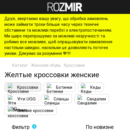
Друзі, звертаємо вашу увагу, що обробка замовлень
може займати трохи більше часу через технічні
обставини та можливі перебої з електропостачанням.
Ми щиро перепрошуємо за можливі незручності та
робимо все можливе, щоб опрацьовувати замовлення
настільки швидко, наскільки це дозволяють поточні
умови. Дякуємо за розуміння 💙💛
Каталог
Женская обувь
Кроссовки
Желтые кроссовки женские
Кроссовки
Ботинки
Кеды
Угги UGG
Сланцы
Сандалии
Зимние кроссовки
Фильтр
По новизне
1