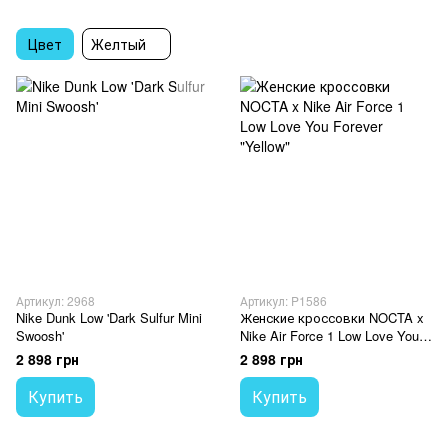
Цвет
Желтый
Артикул: 2968
Артикул: P1586
Nike Dunk Low 'Dark Sulfur Mini
Женские кроссовки NOCTA x
Swoosh'
Nike Air Force 1 Low Love You
Forever "Yellow"
2 898 грн
2 898 грн
Купить
Купить