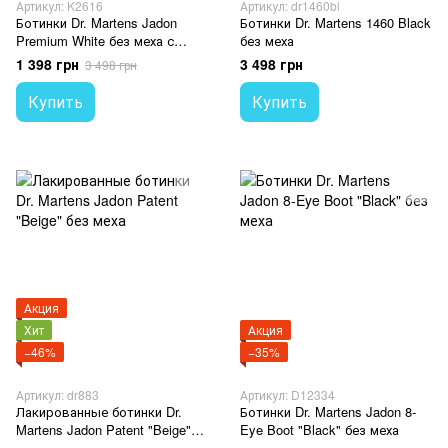
Артикул: K2616
Артикул: dr1460bl
Ботинки Dr. Martens Jadon
Ботинки Dr. Martens 1460 Black
Premium White без меха с
без меха
молнией - 36 РАЗМЕР !
1 398 грн
3 498 грн
3 498 грн
Купить
Купить
Акция
Хит
Акция
−46%
−35%
Артикул: dr883
Артикул: D12334
Лакированные ботинки Dr.
Ботинки Dr. Martens Jadon 8-
Martens Jadon Patent "Beige"
Eye Boot "Black" без меха
без меха