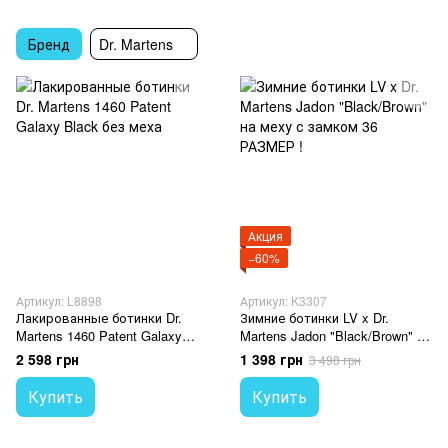
Бренд
Dr. Martens
Акция
−60%
Артикул: L8898
Артикул: K3307
Лакированные ботинки Dr.
Зимние ботинки LV x Dr.
Martens 1460 Patent Galaxy
Martens Jadon "Black/Brown" на
Black без меха
меху с замком 36 РАЗМЕР !
2 598 грн
1 398 грн
3 498 грн
Купить
Купить