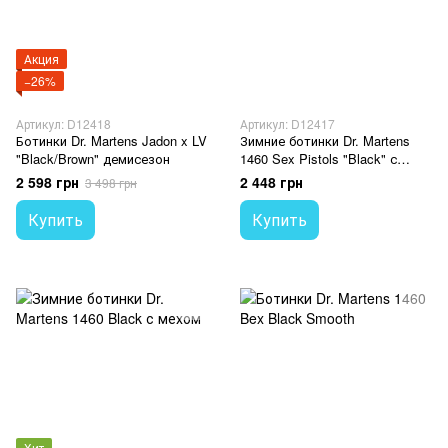
Акция
−26%
Артикул: D12418
Артикул: D12417
Ботинки Dr. Martens Jadon x LV
Зимние ботинки Dr. Martens
"Black/Brown" демисезон
1460 Sex Pistols "Black" с
мехом
2 598 грн
2 448 грн
3 498 грн
Купить
Купить
Хит