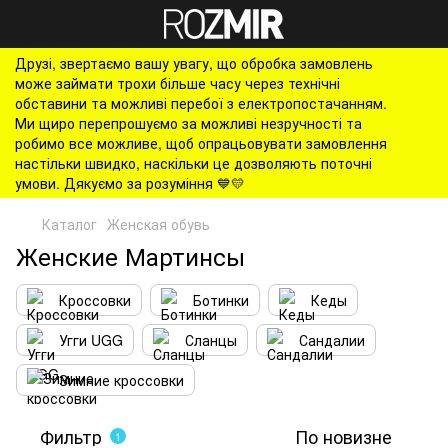
Друзі, звертаємо вашу увагу, що обробка замовлень
може займати трохи більше часу через технічні
обставини та можливі перебої з електропостачанням.
Ми щиро перепрошуємо за можливі незручності та
робимо все можливе, щоб опрацьовувати замовлення
настільки швидко, наскільки це дозволяють поточні
умови. Дякуємо за розуміння 💙💛
Каталог
Женская обувь
Женские Мартинсы
Кроссовки
Ботинки
Кеды
Угги UGG
Сланцы
Сандалии
Зимние кроссовки
Фильтр
По новизне
1