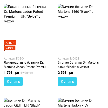
Акция
−49%
Артикул: K3304
Артикул: M0428
Лакированные ботинки Dr.
Зимние ботинки Dr. Martens
Martens Jadon Patent Premium
1460 "Black" с мехом
FUR "Beige" с мехом
1 798 грн
2 598 грн
3 498 грн
Купить
Купить