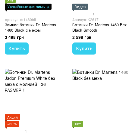
Утеплённые для зимы ❄️
Видео
1
Артикул: dr1460blf
Артикул: K2617
Зимние ботинки Dr. Martens
Ботинки Dr. Martens 1460 Bex
1460 Black с мехом
Black Smooth
3 498 грн
2 598 грн
Купить
Купить
Акция
−60%
Хит
1