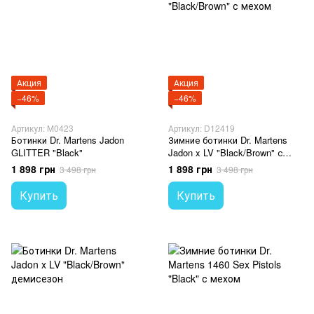
Акция
Акция
−46%
−46%
Артикул: M0423
Артикул: D12419
Ботинки Dr. Martens Jadon
Зимние ботинки Dr. Martens
GLITTER "Black"
Jadon x LV "Black/Brown" с
мехом
1 898 грн
1 898 грн
3 498 грн
3 498 грн
Купить
Купить