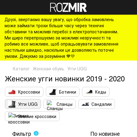
Друзі, звертаємо вашу увагу, що обробка замовлень
може займати трохи більше часу через технічні
обставини та можливі перебої з електропостачанням.
Ми щиро перепрошуємо за можливі незручності та
робимо все можливе, щоб опрацьовувати замовлення
настільки швидко, наскільки це дозволяють поточні
умови. Дякуємо за розуміння 💙💛
Каталог
Женская обувь
Угги UGG
Женские угги новинки 2019 - 2020
Кроссовки
Ботинки
Кеды
Угги UGG
Сланцы
Сандалии
Зимние кроссовки
Фильтр
По новизне
1