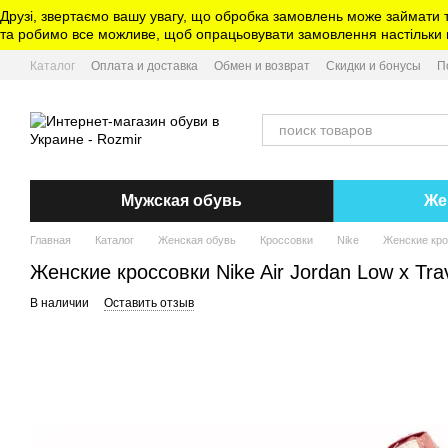
Перейти к основному контенту
Друзі, звертаємо вашу увагу, що обробка замовлень може займати 
та робимо все можливе, щоб опрацьовувати замовлення настільки ш
Каталог
Оплата и доставка
Обмен и возврат
Скидки и бонусы
П
Мужская обувь
Же
Главная
Каталог
Женская обувь
Кроссовки
Nike
Женские крос
Женские кроссовки Nike Air Jordan Low x Travi
В наличии
Оставить отзыв