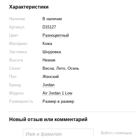
Характеристики
Наличие
В наличии
Артикул
D15127
Цвет
Разноцветный
Материал
Кожа
Застежка
Шнуровка
Высота
Низкие
Сезон
Весна, Лето, Осень
Пол
Женский
Бренд
Jordan
Модель
Air Jordan 1 Low
Размерность
Размер в размер
Новый отзыв или комментарий
Войти с помощью