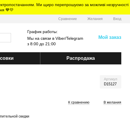
електропостачанням. Ми щиро перепрошуємо за можливі незручності
ня 💙💛
Сравнение
Желания
Вход
График работы:
Мой заказ
Мы на связи в Viber/Telegram
з 8:00 до 21:00
ссовки
Распродажа
Артикул
D15127
К сравнению
В желания
пительной скидки