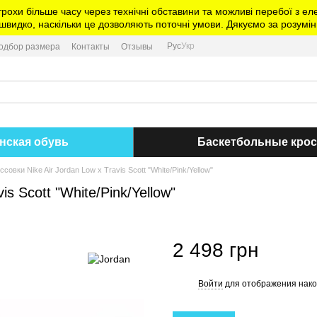
трохи більше часу через технічні обставини та можливі перебої з 
видко, наскільки це дозволяють поточні умови. Дякуємо за розумін
Рус
Укр
одбор размера
Контакты
Отзывы
нская обувь
Баскетбольные кро
совки Nike Air Jordan Low x Travis Scott "White/Pink/Yellow"
s Scott "White/Pink/Yellow"
2 498 грн
Войти
для отображения нако
%