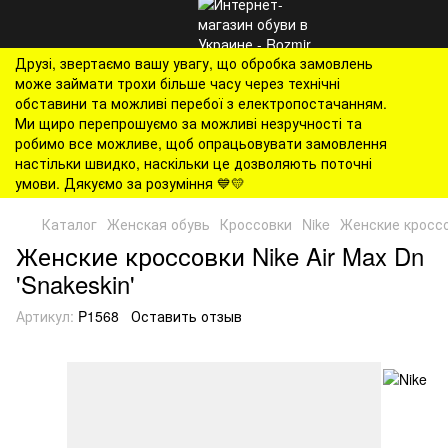
Друзі, звертаємо вашу увагу, що обробка замовлень
може займати трохи більше часу через технічні
обставини та можливі перебої з електропостачанням.
Ми щиро перепрошуємо за можливі незручності та
робимо все можливе, щоб опрацьовувати замовлення
настільки швидко, наскільки це дозволяють поточні
умови. Дякуємо за розуміння 💙💛
Каталог
Женская обувь
Кроссовки
Nike
Женские кроссов
Женские кроссовки Nike Air Max Dn
'Snakeskin'
Артикул:
P1568
Оставить отзыв