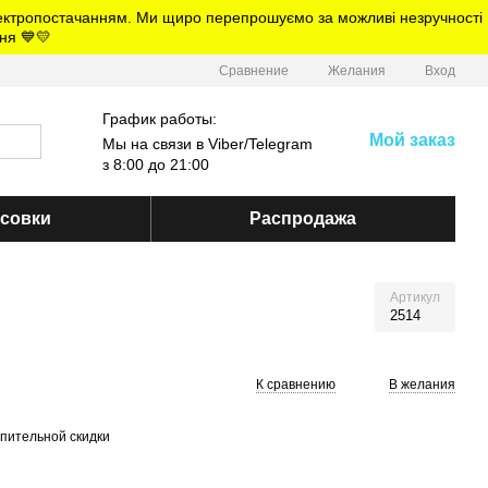
електропостачанням. Ми щиро перепрошуємо за можливі незручності
ня 💙💛
Сравнение
Желания
Вход
График работы:
Мой заказ
Мы на связи в Viber/Telegram
з 8:00 до 21:00
ссовки
Распродажа
Артикул
2514
К сравнению
В желания
пительной скидки