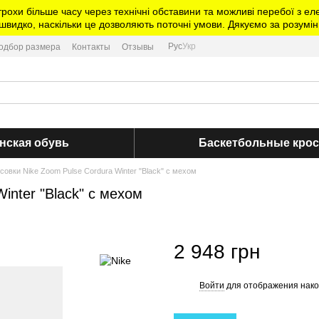
трохи більше часу через технічні обставини та можливі перебої з 
видко, наскільки це дозволяють поточні умови. Дякуємо за розумін
Рус
Укр
одбор размера
Контакты
Отзывы
нская обувь
Баскетбольные кро
овки Nike Zoom Pulse Cordura Winter "Black" с мехом
inter "Black" с мехом
2 948 грн
Войти
для отображения нако
%