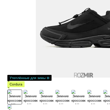
Утеплённые для зимы ❄️
Cordura