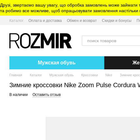
Перейти к основному контенту
Друзі, звертаємо вашу увагу, що обробка замовлень може займати 
та робимо все можливе, щоб опрацьовувати замовлення настільки ш
Каталог
Оплата и доставка
Обмен и возврат
Скидки и бонусы
П
Мужская обувь
Же
Главная
Каталог
Мужская обувь
Кроссовки
Nike
Зимние кросс
Зимние кроссовки Nike Zoom Pulse Cordura W
В наличии
Оставить отзыв