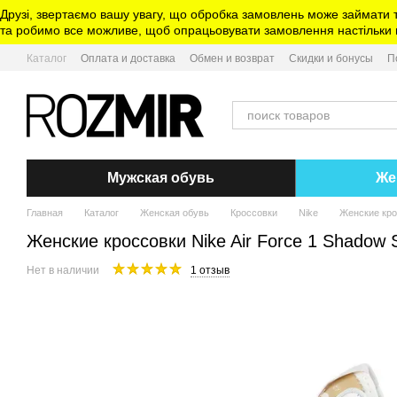
Перейти к основному контенту
Друзі, звертаємо вашу увагу, що обробка замовлень може займати 
та робимо все можливе, щоб опрацьовувати замовлення настільки ш
Каталог
Оплата и доставка
Обмен и возврат
Скидки и бонусы
П
Мужская обувь
Же
Главная
Каталог
Женская обувь
Кроссовки
Nike
Женские крос
Женские кроссовки Nike Air Force 1 Shadow S
Нет в наличии
1 отзыв