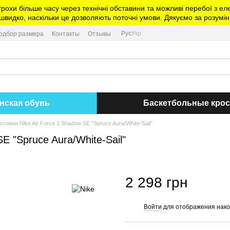
трохи більше часу через технічні обставини та можливі перебої з 
видко, наскільки це дозволяють поточні умови. Дякуємо за розумін
Рус
Укр
одбор размера
Контакты
Отзывы
нская обувь
Баскетбольные кро
совки Nike Air Force 1 Shadow SE "Spruce Aura/White-Sail"
E "Spruce Aura/White-Sail"
2 298 грн
Войти
для отображения нако
%