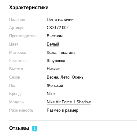
Характеристики
Наличие
Нет в наличии
Артикул
CK3172-002
Производитель
Вьетнам
Цвет
Белый
Материал
Кожа, Текстиль
Застежка
Шнуровка
Высота
Низкие
Сезон
Весна, Лето, Осень
Пол
Женский
Бренд
Nike
Модель
Nike Air Force 1 Shadow
Размерность
Размер в размер
Отзывы
1