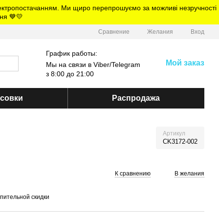
електропостачанням. Ми щиро перепрошуємо за можливі незручності
ня 💙💛
Сравнение
Желания
Вход
График работы:
Мой заказ
Мы на связи в Viber/Telegram
з 8:00 до 21:00
ссовки
Распродажа
Артикул
CK3172-002
К сравнению
В желания
пительной скидки