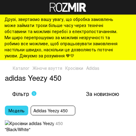
Друзі, звертаємо вашу увагу, що обробка замовлень
може займати трохи більше часу через технічні
обставини та можливі перебої з електропостачанням.
Ми щиро перепрошуємо за можливі незручності та
робимо все можливе, щоб опрацьовувати замовлення
настільки швидко, наскільки це дозволяють поточні
умови. Дякуємо за розуміння 💙💛
Каталог
Жіноче взуття
Кросівки
Adidas
adidas Yeezy 450
Фільтр
За новизною
1
Модель
Adidas Yeezy 450