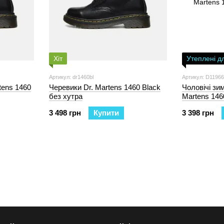
Хіт
Утеплені д
Артикул: dr1460bl
Артикул: D11966
tens 1460
Черевики Dr. Martens 1460 Black
Чоловічі зим
без хутра
Martens 1460
хутром
3 498 грн
Купити
3 398 грн