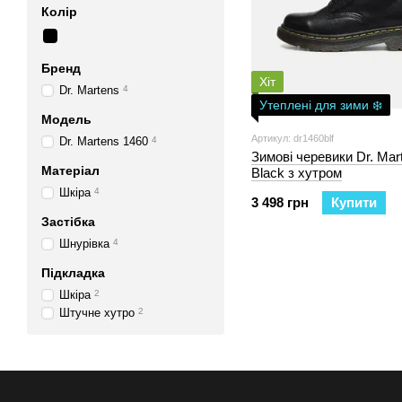
Колір
Бренд
Хіт
Dr. Martens
4
Утеплені для зими ❄️
Модель
Артикул: dr1460blf
Dr. Martens 1460
4
Зимові черевики Dr. Mar
Матеріал
Black з хутром
Шкіра
4
3 498 грн
Купити
Застібка
Шнурівка
4
Підкладка
Шкіра
2
Штучне хутро
2