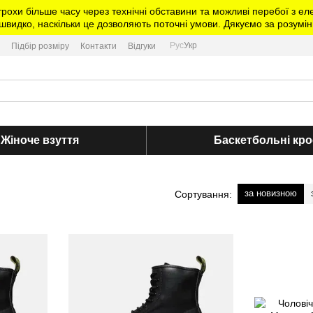
трохи більше часу через технічні обставини та можливі перебої з 
видко, наскільки це дозволяють поточні умови. Дякуємо за розумін
Рус
Укр
Підбір розміру
Контакти
Відгуки
Жіноче взуття
Баскетбольні кро
за новизною
Сортування: