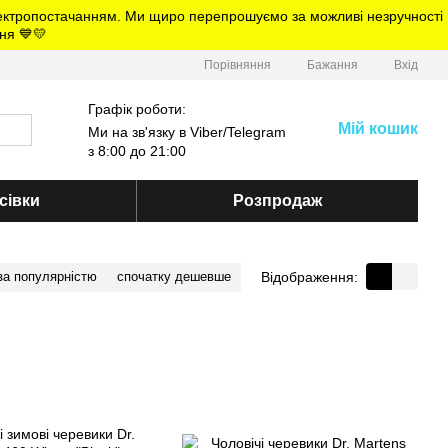
електропостачанням. Ми щиро перепрошуємо за можливі незручності
ня 💙💛
Порівняння
Бажання
Вхід
Графік роботи:
Мій кошик
Ми на зв'язку в Viber/Telegram
з 8:00 до 21:00
сівки
Розпродаж
Відображення:
за популярністю
спочатку дешевше