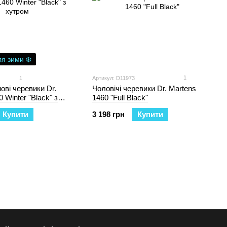
ля зими ❄️
1
1
Артикул: D11973
Чоловічі черевики Dr. Martens
ові черевики Dr.
1460 "Full Black"
 Winter "Black" з
3 198 грн
Купити
Купити