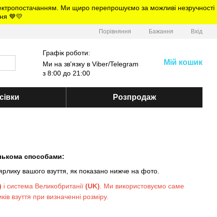
електропостачанням. Ми щиро перепрошуємо за можливі незручності
ня 💙💛
Порівняння
Бажання
Вхід
Графік роботи:
Мій кошик
Ми на зв'язку в Viber/Telegram
з 8:00 до 21:00
сівки
Розпродаж
ількома способами:
ярлику вашого взуття, як показано нижче на фото.
)
і система Великобританії
(UK)
. Ми використовуємо саме
ків взуття при визначенні розміру.