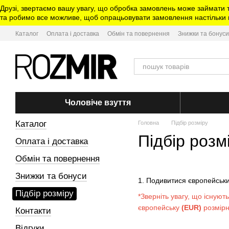
Перейти до основного контенту
Друзі, звертаємо вашу увагу, що обробка замовлень може займати 
та робимо все можливе, щоб опрацьовувати замовлення настільки ш
Каталог
Оплата і доставка
Обмін та повернення
Знижки та бонуси
Чоловіче взуття
Каталог
Головна
Підбір розміру
Підбір розм
Оплата і доставка
Обмін та повернення
Знижки та бонуси
1. Подивитися європейськ
Підбір розміру
*Зверніть увагу, що існуют
європейську
(EUR)
розмірну
Контакти
Відгуки