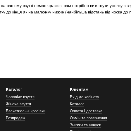
на вашому взутті немає ярликів, вам потрібно витягнути устілку з вз
тку до кінця як на малюнку нижче (найбільша відстань від носка до п'
Каталог
Клієнтам
Чоловіче взуття
Вхід до кабінету
Жіноче взуття
Каталог
Баскетбольні кросівки
Оплата і доставка
Розпродаж
Обмін та повернення
Знижки та бонуси