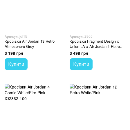
Артикул: jdl15
Артикул: 2905
Кросівки Air Jordan 13 Retro
Кросівки Fragment Design x
Atmosphere Grey
Union LA x Air Jordan 1 Retro
High OG 'Varsity Red'
3 198 грн
3 498 грн
Купити
Купити