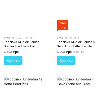
Акція
−11%
Артикул: 2848 - D15332
Артикул: D15331
Кросівки Nike Air Jordan
Кросівки Nike Air Jordan 5
Spizike Low Black Cat
Retro Low Crafted For Her
Desert Berry
3 398 грн
3 098 грн
3 498 грн
Купити
Купити