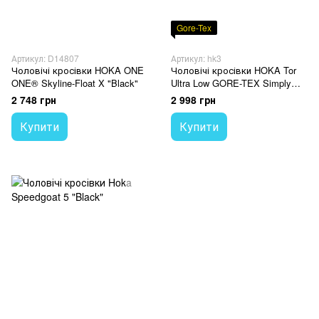
Gore-Tex
Артикул: D14807
Артикул: hk3
Чоловічі кросівки HOKA ONE
Чоловічі кросівки HOKA Tor
ONE® Skyline-Float X "Black"
Ultra Low GORE-TEX Simply
Taupe
2 748 грн
2 998 грн
Купити
Купити