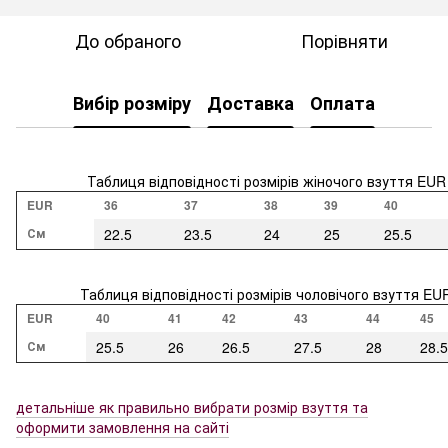
До обраного
Порівняти
Вибір розміру
Доставка
Оплата
Таблиця відповідності розмірів жіночого взуття EUR
EUR
36
37
38
39
40
См
22.5
23.5
24
25
25.5
Таблиця відповідності розмірів чоловічого взуття EU
EUR
40
41
42
43
44
45
См
25.5
26
26.5
27.5
28
28.5
детальніше як правильно вибрати розмір взуття та
оформити замовлення на сайті