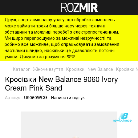
Друзі, звертаємо вашу увагу, що обробка замовлень
може займати трохи більше часу через технічні
обставини та можливі перебої з електропостачанням.
Ми щиро перепрошуємо за можливі незручності та
робимо все можливе, щоб опрацьовувати замовлення
настільки швидко, наскільки це дозволяють поточні
умови. Дякуємо за розуміння 💙💛
Каталог
Жіноче взуття
Кросівки
New Balance
Кросівки N
Кросівки New Balance 9060 Ivory
Cream Pink Sand
Артикул:
U9060WCG
Написати відгук