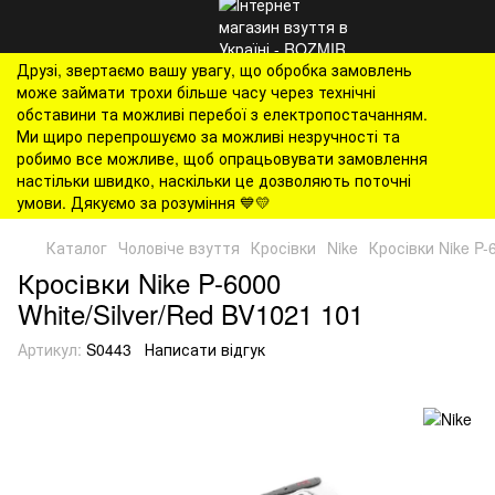
Друзі, звертаємо вашу увагу, що обробка замовлень
може займати трохи більше часу через технічні
обставини та можливі перебої з електропостачанням.
Ми щиро перепрошуємо за можливі незручності та
робимо все можливе, щоб опрацьовувати замовлення
настільки швидко, наскільки це дозволяють поточні
умови. Дякуємо за розуміння 💙💛
Каталог
Чоловіче взуття
Кросівки
Nike
Кросівки Nike P-
Кросівки Nike P-6000
White/Silver/Red BV1021 101
Артикул:
S0443
Написати відгук