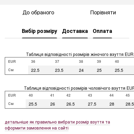
До обраного
Порівняти
Вибір розміру
Доставка
Оплата
Таблиця відповідності розмірів жіночого взуття EUR
EUR
36
37
38
39
40
См
22.5
23.5
24
25
25.5
Таблиця відповідності розмірів чоловічого взуття EU
EUR
40
41
42
43
44
45
См
25.5
26
26.5
27.5
28
28.5
детальніше як правильно вибрати розмір взуття та
оформити замовлення на сайті