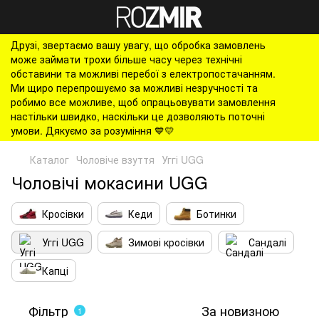
Друзі, звертаємо вашу увагу, що обробка замовлень
може займати трохи більше часу через технічні
обставини та можливі перебої з електропостачанням.
Ми щиро перепрошуємо за можливі незручності та
робимо все можливе, щоб опрацьовувати замовлення
настільки швидко, наскільки це дозволяють поточні
умови. Дякуємо за розуміння 💙💛
Каталог
Чоловіче взуття
Уггі UGG
Чоловічі мокасини UGG
Кросівки
Кеди
Ботинки
Уггі UGG
Зимові кросівки
Сандалі
Капці
Фільтр
За новизною
1