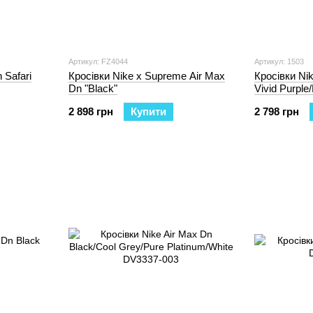
Артикул: FZ4044
Артикул: 1503
 Safari
Кросівки Nike x Supreme Air Max
Кросівки Nik
Dn "Black"
Vivid Purpl
HQ3732-501
2 898 грн
Купити
2 798 грн