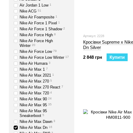
Air Jordan 1 Low
1
Nike ACG
51
Nike Air Foamposite
1
Nike Air Force 1 Pixel
1
Nike Air Force 1 Shadow
2
Nike Air Force High
8
Артикул: 2228
Nike Air Force High
Кросівки Supreme x Nike
Winter
20
Dn Silver
Nike Air Force Low
79
2 848 грн
Купити
Nike Air Force Low Winter
17
Nike Air Humara
3
Nike Air Max 1
7
Nike Air Max 2021
1
Nike Air Max 270
5
Nike Air Max 270 React
7
Nike Air Max 720
4
Nike Air Max 90
24
Nike Air Max 95
35
Nike Air Max 95
Sneakerboot
5
Nike Air Max Dawn
3
Nike Air Max Dn
16
3