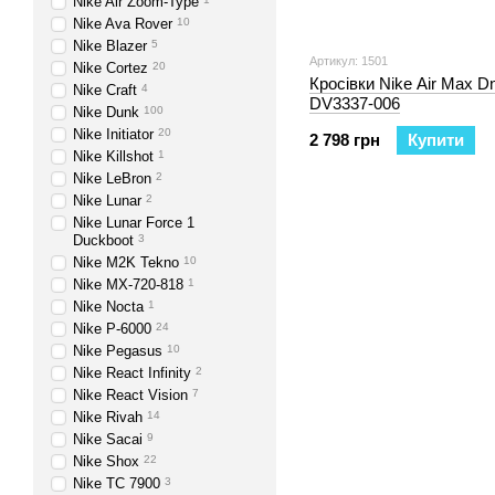
Nike Air Zoom-Type
Nike Ava Rover
10
Nike Blazer
5
Артикул: 1501
Nike Cortez
20
Кросівки Nike Air Max D
Nike Craft
4
DV3337-006
Nike Dunk
100
Nike Initiator
20
2 798 грн
Купити
Nike Killshot
1
Nike LeBron
2
Nike Lunar
2
Nike Lunar Force 1
Duckboot
3
Nike M2K Tekno
10
Nike MX-720-818
1
Nike Nocta
1
Nike P-6000
24
Nike Pegasus
10
Nike React Infinity
2
Nike React Vision
7
Nike Rivah
14
Nike Sacai
9
Nike Shox
22
Nike TC 7900
3