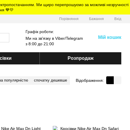
електропостачанням. Ми щиро перепрошуємо за можливі незручності
ня 💙💛
Порівняння
Бажання
Вхід
Графік роботи:
Мій кошик
Ми на зв'язку в Viber/Telegram
з 8:00 до 21:00
сівки
Розпродаж
Відображення:
за популярністю
спочатку дешевше