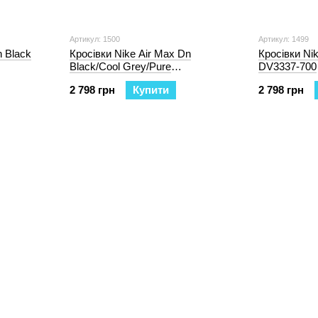
Артикул: 1500
Артикул: 1499
n Black
Кросівки Nike Air Max Dn
Кросівки Nik
Black/Cool Grey/Pure
DV3337-700
Platinum/White DV3337-003
2 798 грн
Купити
2 798 грн