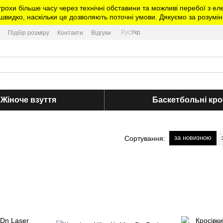
трохи більше часу через технічні обставини та можливі перебої з 
видко, наскільки це дозволяють поточні умови. Дякуємо за розумін
Рус
Укр
Підбір розміру
Контакти
Відгуки
Жіноче взуття
Баскетбольні кро
за новизною
Сортування: