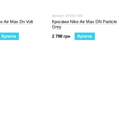
Артикул: DV3337-004
e Air Max Dn Volt
Кросівки Nike Air Max DN Particle
Grey
Купити
2 798 грн
Купити