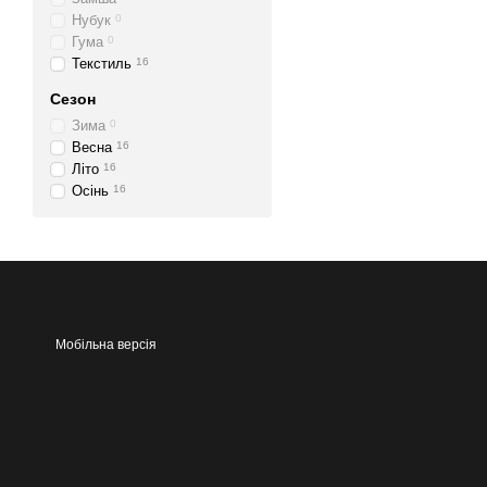
Нубук
0
Гума
0
Текстиль
16
Сезон
Зима
0
Весна
16
Літо
16
Осінь
16
Мобільна версія