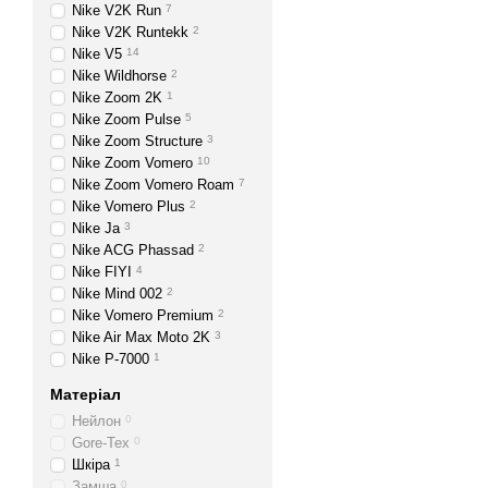
Nike V2K Run
7
Nike V2K Runtekk
2
Nike V5
14
Nike Wildhorse
2
Nike Zoom 2K
1
Nike Zoom Pulse
5
Nike Zoom Structure
3
Nike Zoom Vomero
10
Nike Zoom Vomero Roam
7
Nike Vomero Plus
2
Nike Ja
3
Nike ACG Phassad
2
Nike FIYI
4
Nike Mind 002
2
Nike Vomero Premium
2
Nike Air Max Moto 2K
3
Nike P-7000
1
Матеріал
Нейлон
0
Gore-Tex
0
Шкіра
1
Замша
0