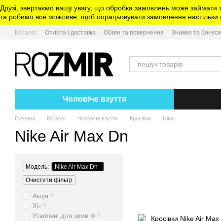
Перейти до основного контенту
Друзі, звертаємо вашу увагу, що обробка замовлень може займати 
та робимо все можливе, щоб опрацьовувати замовлення настільки ш
Каталог
Оплата і доставка
Обмін та повернення
Знижки та бонуси
Чоловіче взуття
Головна
Каталог
Чоловіче взуття
Кросівки
Nike
Nike Air Max Dn
Модель:
Nike Air Max Dn
Очистити фільтр
Акція
0
Хіт
0
Утеплені для зими ❄️
0