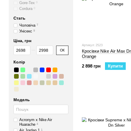
Gore-Tex
0
Cordura
0
Стать
Чоловічa
7
Унісекс
9
Ціна, грн
Артикул: 2523
Від Ціна, грн
До Ціна, грн
ОК
Кросівки Nike Air Max D
Orange
Колір
2 898 грн
Купити
Модель
Acronym х Nike Air
Huarache
4
Air Jordan 1
1