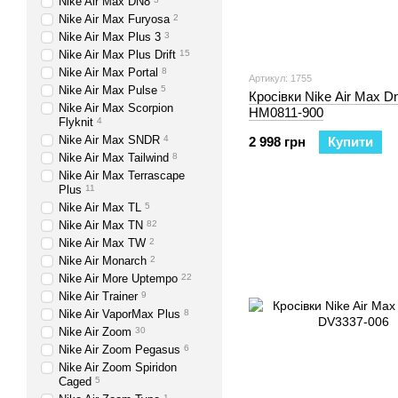
Nike Air Max DN8
Nike Air Max Furyosa
2
Nike Air Max Plus 3
3
Nike Air Max Plus Drift
15
Nike Air Max Portal
8
Артикул: 1755
Nike Air Max Pulse
5
Кросівки Nike Air Max Dn
Nike Air Max Scorpion
HM0811-900
Flyknit
4
Nike Air Max SNDR
4
2 998 грн
Купити
Nike Air Max Tailwind
8
Nike Air Max Terrascape
Plus
11
Nike Air Max TL
5
Nike Air Max TN
82
Nike Air Max TW
2
Nike Air Monarch
2
Nike Air More Uptempo
22
Nike Air Trainer
9
Nike Air VaporMax Plus
8
Nike Air Zoom
30
Nike Air Zoom Pegasus
6
Nike Air Zoom Spiridon
Caged
5
1