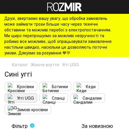
Друзі, звертаємо вашу увагу, що обробка замовлень
може займати трохи більше часу через технічні
обставини та можливі перебої з електропостачанням.
Ми щиро перепрошуємо за можливі незручності та
робимо все можливе, щоб опрацьовувати замовлення
настільки швидко, наскільки це дозволяють поточні
умови. Дякуємо за розуміння 💙💛
Каталог
Жіноче взуття
Уггі UGG
Сині уггі
Кросівки
Ботинки
Кеди
Уггі UGG
Сланці
Сандалии
Зимові кросівки
Фільтр
За новизною
1