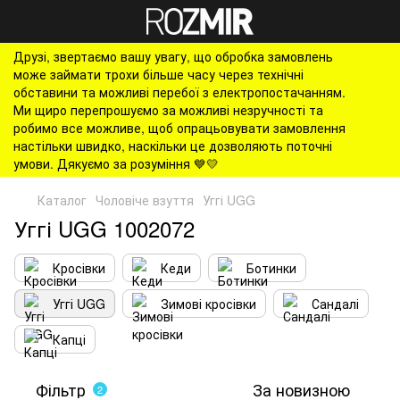
Друзі, звертаємо вашу увагу, що обробка замовлень
може займати трохи більше часу через технічні
обставини та можливі перебої з електропостачанням.
Ми щиро перепрошуємо за можливі незручності та
робимо все можливе, щоб опрацьовувати замовлення
настільки швидко, наскільки це дозволяють поточні
умови. Дякуємо за розуміння 💙💛
Каталог
Чоловіче взуття
Уггі UGG
Уггі UGG 1002072
Кросівки
Кеди
Ботинки
Уггі UGG
Зимові кросівки
Сандалі
Капці
Фільтр
За новизною
2