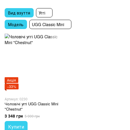
Вид взуття
Уггі
Модель
UGG Classic Mini
Акція
−33%
Артикул: 0230
Чоловічі уггі UGG Classic Mini
"Chestnut"
3 348 грн
5 000 грн
Купити