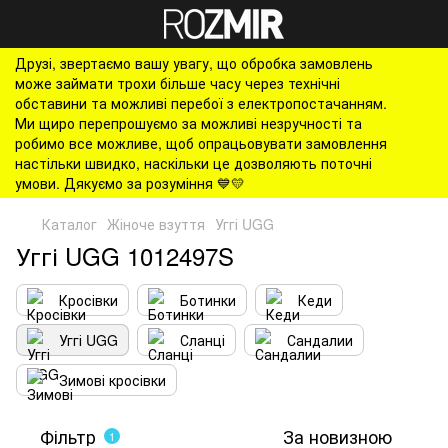
Друзі, звертаємо вашу увагу, що обробка замовлень
може займати трохи більше часу через технічні
обставини та можливі перебої з електропостачанням.
Ми щиро перепрошуємо за можливі незручності та
робимо все можливе, щоб опрацьовувати замовлення
настільки швидко, наскільки це дозволяють поточні
умови. Дякуємо за розуміння 💙💛
Каталог
Жіноче взуття
Уггі UGG
Уггі UGG 1012497S
Кросівки
Ботинки
Кеди
Уггі UGG
Сланці
Сандалии
Зимові кросівки
Фільтр
За новизною
1