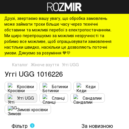
Друзі, звертаємо вашу увагу, що обробка замовлень
може займати трохи більше часу через технічні
обставини та можливі перебої з електропостачанням.
Ми щиро перепрошуємо за можливі незручності та
робимо все можливе, щоб опрацьовувати замовлення
настільки швидко, наскільки це дозволяють поточні
умови. Дякуємо за розуміння 💙💛
Каталог
Жіноче взуття
Уггі UGG
Уггі UGG 1016226
Кросівки
Ботинки
Кеди
Уггі UGG
Сланці
Сандалии
Зимові кросівки
Фільтр
За новизною
1