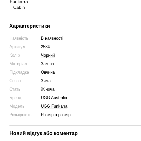
Характеристики
Наявність
В наявності
Артикул
2584
Колір
Чорний
Матеріал
Замша
Підкладка
Овчина
Сезон
Зима
Стать
Жіночa
Бренд
UGG Australia
Модель
UGG Funkarra
Розмірність
Розмір в розмір
Новий відгук або коментар