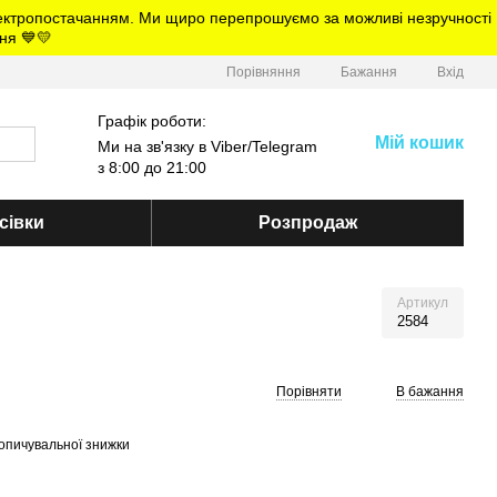
електропостачанням. Ми щиро перепрошуємо за можливі незручності
ня 💙💛
Порівняння
Бажання
Вхід
Графік роботи:
Мій кошик
Ми на зв'язку в Viber/Telegram
з 8:00 до 21:00
сівки
Розпродаж
Артикул
2584
Порівняти
В бажання
опичувальної знижки