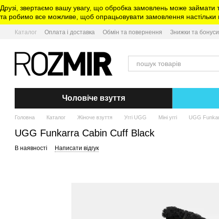
Перейти до основного контенту
Друзі, звертаємо вашу увагу, що обробка замовлень може займати 
та робимо все можливе, щоб опрацьовувати замовлення настільки ш
Каталог
Оплата і доставка
Обмін та повернення
Знижки та бонуси
Чоловіче взуття
Головна
Каталог
Жіноче взуття
Уггі UGG
Міні уггі
UGG Funkarr
UGG Funkarra Cabin Cuff Black
В наявності
Написати відгук