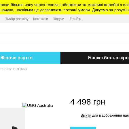
трохи більше часу через технічні обставини та можливі перебої з 
видко, наскільки це дозволяють поточні умови. Дякуємо за розумін
Рус
Укр
Підбір розміру
Контакти
Відгуки
Жіноче взуття
Баскетбольні кро
a Cabin Cuff Black
4 498 грн
Ввійти
для відображення нак
%