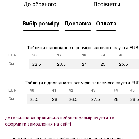
До обраного
Порівняти
Вибір розміру
Доставка
Оплата
Таблиця відповідності розмірів жіночого взуття EUR
EUR
36
37
38
39
40
См
22.5
23.5
24
25
25.5
Таблиця відповідності розмірів чоловічого взуття EU
EUR
40
41
42
43
44
45
См
25.5
26
26.5
27.5
28
28.5
детальніше як правильно вибрати розмір взуття та
оформити замовлення на сайті
доставка замовлень здійснюється по всій території