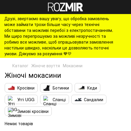
Друзі, звертаємо вашу увагу, що обробка замовлень
може займати трохи більше часу через технічні
обставини та можливі перебої з електропостачанням.
Ми щиро перепрошуємо за можливі незручності та
робимо все можливе, щоб опрацьовувати замовлення
настільки швидко, наскільки це дозволяють поточні
умови. Дякуємо за розуміння 💙💛
Каталог
Жіноче взуття
Мокасини
Жіночі мокасини
Кросівки
Ботинки
Кеди
Уггі UGG
Сланці
Сандалии
Зимові кросівки
Немає товарів