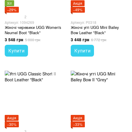
Хіт
Акція
−29%
−49%
2
Артикул: 1094269
Артикул: P0318
Жіночі черевики UGG Women's
Жіночі уггі UGG Mini Bailey
Neumel Boot "Black"
Bow Leather "Black"
3 548 грн
3 448 грн
5 000 грн
6 772 грн
Купити
Купити
Акція
Акція
−30%
−33%
3