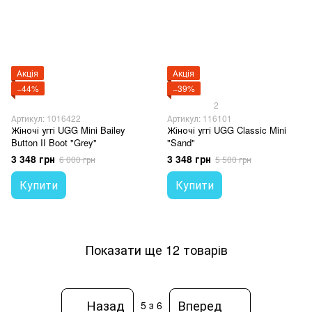
Акція
Акція
−44%
−39%
2
Артикул: 1016422
Артикул: 116101
Жіночі уггі UGG Mini Bailey
Жіночі уггі UGG Classic Mini
Button II Boot "Grey"
"Sand"
3 348 грн
3 348 грн
6 000 грн
5 500 грн
Купити
Купити
Показати ще 12 товарів
Назад
Вперед
5
з 6