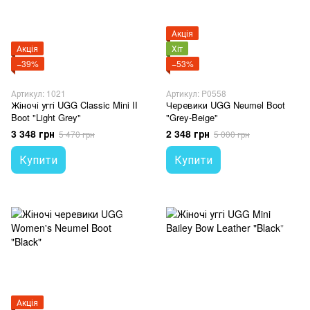
Акція
Акція
Хіт
−39%
−53%
Артикул: 1021
Артикул: P0558
Жіночі уггі UGG Classic Mini II
Черевики UGG Neumel Boot
Boot "Light Grey"
"Grey-Beige"
3 348 грн
2 348 грн
5 470 грн
5 000 грн
Купити
Купити
Акція