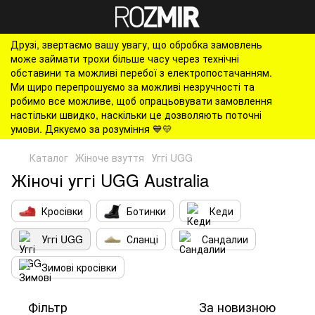
Друзі, звертаємо вашу увагу, що обробка замовлень
може займати трохи більше часу через технічні
обставини та можливі перебої з електропостачанням.
Ми щиро перепрошуємо за можливі незручності та
робимо все можливе, щоб опрацьовувати замовлення
настільки швидко, наскільки це дозволяють поточні
умови. Дякуємо за розуміння 💙💛
Каталог
Жіноче взуття
Уггі UGG
Жіночі уггі UGG Australia
Кросівки
Ботинки
Кеди
Уггі UGG
Сланці
Сандалии
Зимові кросівки
Фільтр
За новизною