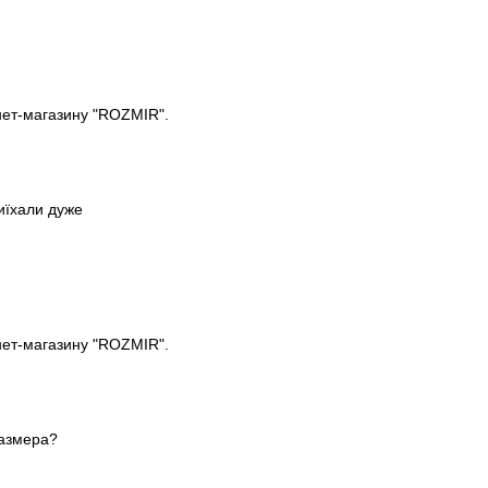
рнет-магазину "ROZMIR".
иїхали дуже
рнет-магазину "ROZMIR".
размера?