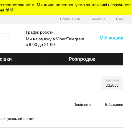
електропостачанням. Ми щиро перепрошуємо за можливі незручності
ня 💙💛
Порівняння
Бажання
Вхід
Графік роботи:
Мій кошик
Ми на зв'язку в Viber/Telegram
з 8:00 до 21:00
сівки
Розпродаж
Артикул
D12033
Порівняти
В бажання
опичувальної знижки