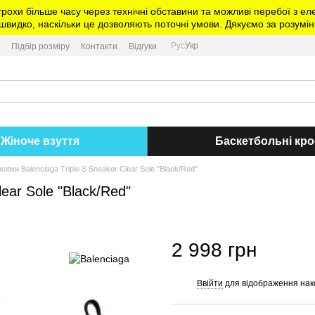
трохи більше часу через технічні обставини та можливі перебої з 
видко, наскільки це дозволяють поточні умови. Дякуємо за розумін
Рус
Укр
Підбір розміру
Контакти
Відгуки
Жіноче взуття
Баскетбольні кро
осівки Balenciaga Triple S Sneaker Clear Sole "Black/Red"
lear Sole "Black/Red"
2 998 грн
Ввійти
для відображення нак
%