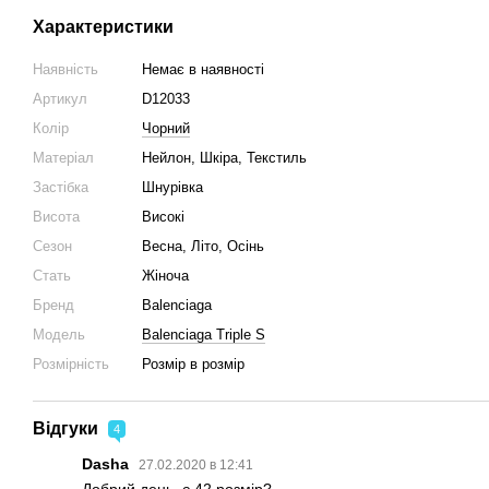
Характеристики
Наявність
Немає в наявності
Артикул
D12033
Колір
Чорний
Матеріал
Нейлон, Шкіра, Текстиль
Застібка
Шнурівка
Висота
Високі
Сезон
Весна, Літо, Осінь
Стать
Жіночa
Бренд
Balenciaga
Модель
Balenciaga Triple S
Розмірність
Розмір в розмір
Відгуки
4
Dasha
27.02.2020 в 12:41
Добрий день, є 42 розмір?