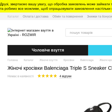
Перейти до основного контенту
Друзі, звертаємо вашу увагу, що обробка замовлень може займати 
та робимо все можливе, щоб опрацьовувати замовлення настільки ш
Каталог
Оплата і доставка
Обмін та повернення
Знижки та бонуси
Чоловіче взуття
Головна
Каталог
Жіноче взуття
Кросівки
Balenciaga
Жіночі кр
Жіночі кросівки Balenciaga Triple S Sneaker C
Немає в наявності
4 відгуки