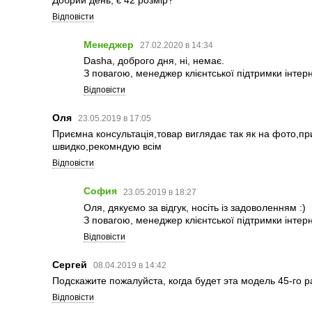
Відповісти
Менеджер
27.02.2020 в 14:34
Dasha, доброго дня, ні, немає.
З повагою, менеджер клієнтської підтримки інте
Відповісти
Оля
23.05.2019 в 17:05
Приємна консультація,товар виглядає так як на фото,пр
швидко,рекомндую всім
Відповісти
София
23.05.2019 в 18:27
Оля, дякуємо за відгук, носіть із задоволенням :)
З повагою, менеджер клієнтської підтримки інте
Відповісти
Сергей
08.04.2019 в 14:42
Подскажите пожалуйста, когда будет эта модель 45-го 
Відповісти