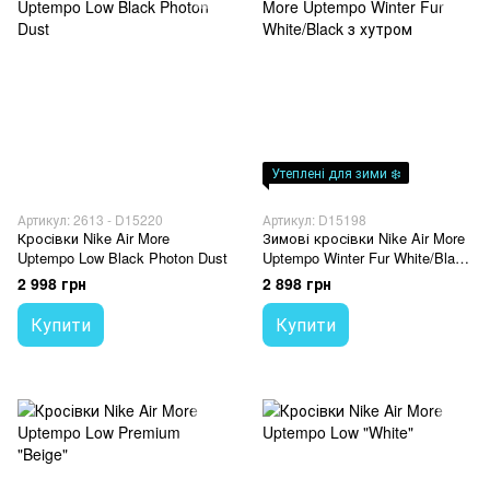
Утеплені для зими ❄️
Артикул: 2613 - D15220
Артикул: D15198
Кросівки Nike Air More
Зимові кросівки Nike Air More
Uptempo Low Black Photon Dust
Uptempo Winter Fur White/Black
з хутром
2 998 грн
2 898 грн
Купити
Купити