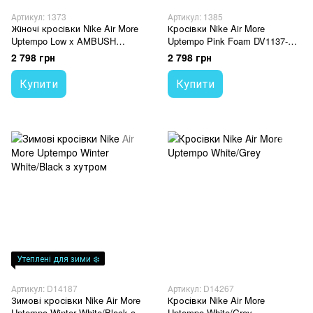
Артикул: 1373
Артикул: 1385
Жіночі кросівки Nike Air More
Кросівки Nike Air More
Uptempo Low x AMBUSH
Uptempo Pink Foam DV1137-
"Lilac/Apple Green/University
600
2 798 грн
2 798 грн
Red" FB1299-500
Купити
Купити
Утеплені для зими ❄️
Артикул: D14187
Артикул: D14267
Зимові кросівки Nike Air More
Кросівки Nike Air More
Uptempo Winter White/Black з
Uptempo White/Grey