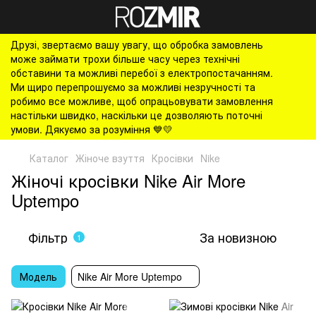
Друзі, звертаємо вашу увагу, що обробка замовлень
може займати трохи більше часу через технічні
обставини та можливі перебої з електропостачанням.
Ми щиро перепрошуємо за можливі незручності та
робимо все можливе, щоб опрацьовувати замовлення
настільки швидко, наскільки це дозволяють поточні
умови. Дякуємо за розуміння 💙💛
Каталог
Жіноче взуття
Кросівки
Nike
Жіночі кросівки Nike Air More
Uptempo
Фільтр
За новизною
1
Модель
Nike Air More Uptempo