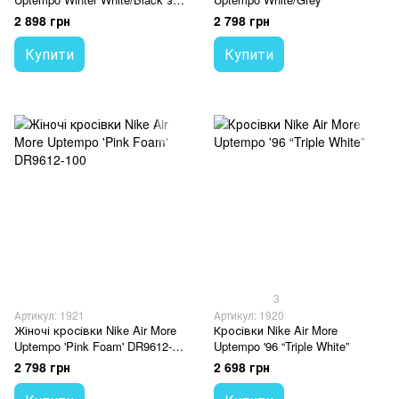
хутром
2 898 грн
2 798 грн
Купити
Купити
3
Артикул: 1921
Артикул: 1920
Жіночі кросівки Nike Air More
Кросівки Nike Air More
Uptempo 'Pink Foam' DR9612-
Uptempo '96 “Triple White”
100
2 798 грн
2 698 грн