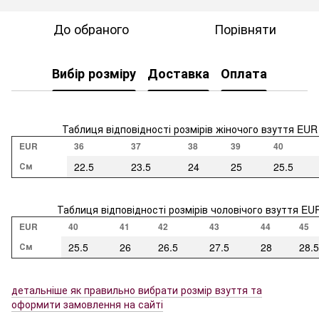
До обраного
Порівняти
Вибір розміру
Доставка
Оплата
Таблиця відповідності розмірів жіночого взуття EUR
EUR
36
37
38
39
40
См
22.5
23.5
24
25
25.5
Таблиця відповідності розмірів чоловічого взуття EU
EUR
40
41
42
43
44
45
См
25.5
26
26.5
27.5
28
28.5
детальніше як правильно вибрати розмір взуття та
оформити замовлення на сайті