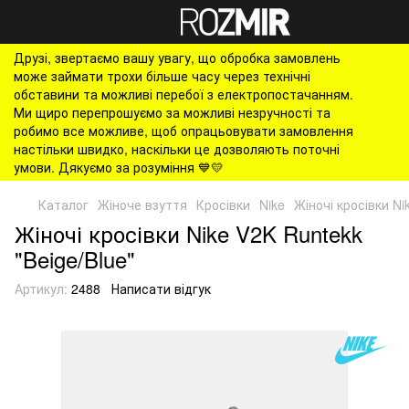
Друзі, звертаємо вашу увагу, що обробка замовлень
може займати трохи більше часу через технічні
обставини та можливі перебої з електропостачанням.
Ми щиро перепрошуємо за можливі незручності та
робимо все можливе, щоб опрацьовувати замовлення
настільки швидко, наскільки це дозволяють поточні
умови. Дякуємо за розуміння 💙💛
Каталог
Жіноче взуття
Кросівки
Nike
Жіночі кросівки Ni
Жіночі кросівки Nike V2K Runtekk
"Beige/Blue"
Артикул:
2488
Написати відгук