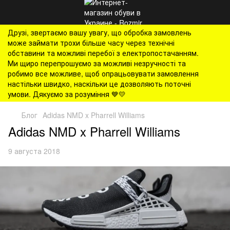
Друзі, звертаємо вашу увагу, що обробка замовлень
може займати трохи більше часу через технічні
обставини та можливі перебої з електропостачанням.
Ми щиро перепрошуємо за можливі незручності та
робимо все можливе, щоб опрацьовувати замовлення
настільки швидко, наскільки це дозволяють поточні
умови. Дякуємо за розуміння 💙💛
Блог
Adidas NMD x Pharrell Williams
Adidas NMD x Pharrell Williams
9 августа 2018