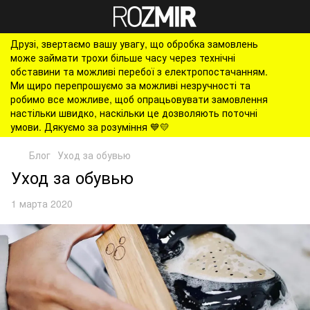
Друзі, звертаємо вашу увагу, що обробка замовлень
може займати трохи більше часу через технічні
обставини та можливі перебої з електропостачанням.
Ми щиро перепрошуємо за можливі незручності та
робимо все можливе, щоб опрацьовувати замовлення
настільки швидко, наскільки це дозволяють поточні
умови. Дякуємо за розуміння 💙💛
Блог
Уход за обувью
Уход за обувью
1 марта 2020