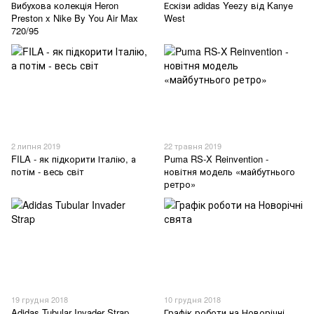
Вибухова колекція Heron
Ескізи adidas Yeezy від Kanye
Preston x Nike By You Air Max
West
720/95
2 липня 2019
22 травня 2019
FILA - як підкорити Італію, а
Puma RS-X Reinvention -
потім - весь світ
новітня модель «майбутнього
ретро»
19 грудня 2018
10 грудня 2018
Adidas Tubular Invader Strap
Графік роботи на Новорічні